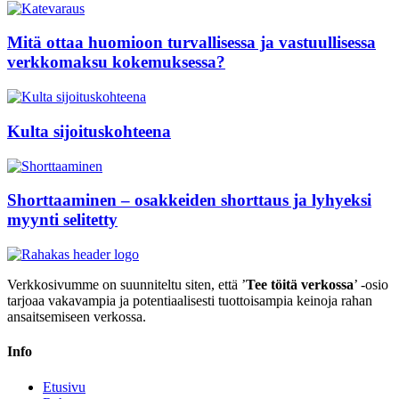
Mitä ottaa huomioon turvallisessa ja vastuullisessa
verkkomaksu kokemuksessa?
Kulta sijoituskohteena
Shorttaaminen – osakkeiden shorttaus ja lyhyeksi
myynti selitetty
Verkkosivumme on suunniteltu siten, että ’
Tee töitä verkossa
’ -osio
tarjoaa vakavampia ja potentiaalisesti tuottoisampia keinoja rahan
ansaitsemiseen verkossa.
Info
Etusivu