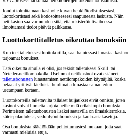
KYC-prosessi tarkoittaa henkilötietojen oikeiksi todistamista.
Joudut toimittamaan kasinolle kuvan henkilötodistuksestasi,
luottokortistasi sekä kotiosoitteeseesi saapuneesta laskusta. Näin
nettikasino saa varmuuden siitä, että rekisteröintivaiheessa
ilmoittamasi tiedot pitävät paikkansa.
Luottokorttitalletus oikeuttaa bonuksiin
Kun teet talletuksesi luottokortilla, saat halutessasi lunastaa kasinon
tarjoamat bonukset.
Tätä oikeutta sinulla ei olisi, jos tekisit talletuksesi Skrill- tai
Neteller-nettilompakolla. Useimmat nettikasinot ovat estäneet
talletusbonusten
lunastamisen nettilompakoiden käyttäjiltä, koska
pelaajat yrittivät kielloista huolimatta lunastaa saman edun
useampaan kertaan.
Luottokorteilla tallettavilta tällaiset huijaukset eivät onnistu, joten
kasinot voivat huoletta tarjota heille mitä erilaisimpia bonuksia.
Perinteisten talletusbonusten lisäksi saatavilla on ilmaiskierroksia,
käteispalautuksia, vedonlyöntibonuksia ja kanta-asiakasetuja.
Osa bonuksista räätälöidään pelitottumustesi mukaan, jotta saat
varmasti mieluisia etuja.