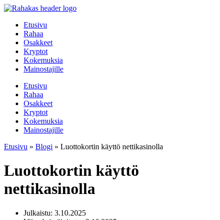
Mene
sisältöön
Etusivu
Rahaa
Osakkeet
Kryptot
Kokemuksia
Mainostajille
Etusivu
Rahaa
Osakkeet
Kryptot
Kokemuksia
Mainostajille
Etusivu
»
Blogi
»
Luottokortin käyttö nettikasinolla
Luottokortin käyttö
nettikasinolla
Julkaistu: 3.10.2025