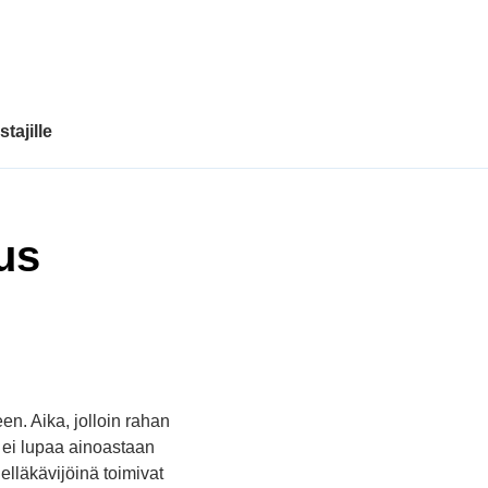
tajille
us
n. Aika, jolloin rahan
s ei lupaa ainoastaan
lläkävijöinä toimivat