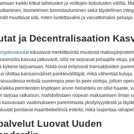
amaan kaikki kitkat talletusten ja voittojen kotiutusten väliltä. 
auttaminen, biometrinen tunnistautuminen sekä täydellinen integr
it muuttavat sitä, miten luotettavaksi ja vaivattomaksi pelaaja
tat ja Decentralisaation Kas
kryptovaluutat
edustavat merkittävintä muutosta maksujärjestel
asinoilla kasvaa jatkuvasti, sillä ne tarjoavat pelaajille etuja, jo
kykene tarjoamaan. Näitä ovat erityisesti transaktioiden parem
 ohittaa kansainväliset pankkivälittäjät, mikä vähentää kuluja.
aisuudessa entistä suorempia peer-to-peer-siirtoja, jolloin opera
aikka perinteisten kryptojen arvon heilahtelu on ollut haaste, 
nen tarjoaa ratkaisun, mahdollistaen nopean maksamisen ilman v
 kasvavaan vaatimukseen paremmasta yksityisyydestä ja täydell
aluutat poistavat maantieteellisiä esteitä, mikä laajentaa rahapel
alvelut Luovat Uuden