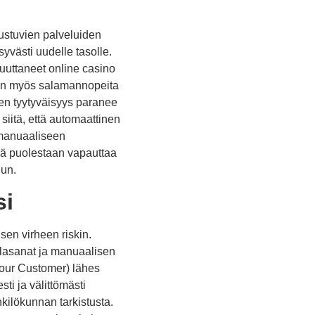
rustuvien palveluiden
syvästi uudelle tasolle.
muuttaneet online casino
vaan myös salamannopeita
en tyytyväisyys paranee
 siitä, että automaattinen
 manuaaliseen
ämä puolestaan vapauttaa
uun.
si
sen virheen riskin.
alasanat ja manuaalisen
Your Customer) lähes
i ja välittömästi
nkilökunnan tarkistusta.