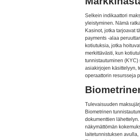
Markkinast
Selkein indikaattori maks
yleistyminen. Nämä ratkai
Kasinot, jotka tarjoavat 
payments -alaa peruuttam
kotiutuksia, jotka hoitu
merkittävästi, kun kotiut
tunnistautuminen (KYC) s
asiakirjojen käsittelyyn
operaattorin resursseja
Biometrine
Tulevaisuuden maksujärje
Biometrinen tunnistautum
dokumenttien lähettelyn
näkymättömän kokemuksen.
laitetunnistuksen avulla,