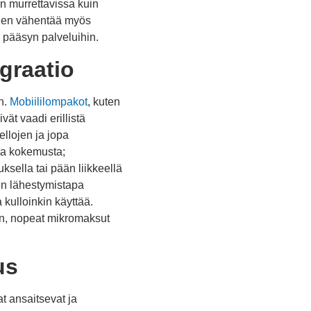
in murrettavissa kuin
inen vähentää myös
 pääsyn palveluihin.
graatio
n.
Mobiililompakot
, kuten
ät vaadi erillistä
llojen ja jopa
nta kokemusta;
sella tai pään liikkeellä
en lähestymistapa
 kulloinkin käyttää.
in, nopeat mikromaksut
us
at ansaitsevat ja