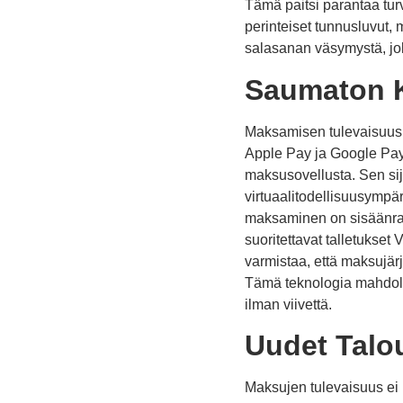
Tämä paitsi parantaa turv
perinteiset tunnusluvut
salasanan väsymystä, jo
Saumaton K
Maksamisen tulevaisuus on
Apple Pay ja Google Pay,
maksusovellusta. Sen sij
virtuaalitodellisuusympä
maksaminen on sisäänrake
suoritettavat talletukse
varmistaa, että maksujärje
Tämä teknologia mahdoll
ilman viivettä.
Uudet Talou
Maksujen tulevaisuus ei r