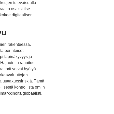
Maksujen tulevaisuutta
aatio osaksi itse
 kokee digitaalisen
vu
mien rakenteessa.
ita perinteiset
pi läpinäkyvyys ja
 Hajautettu rahoitus
attorit voivat hyötyä
vakaavaluuttojen
aluuttakurssiriskiä. Tämä
isestä kontrollista omiin
imarkkinoita globaalisti.