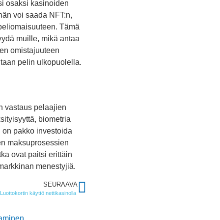
i osaksi kasinoiden
 hän voi saada NFT:n,
n peliomaisuuteen. Tämä
yydä muille, mikä antaa
ainen omistajuuteen
ntaan pelin ulkopuolella.
n vastaus pelaajien
ityisyyttä, biometria
n on pakko investoida
isten maksuprosessien
a ovat paitsi erittäin
markkinan menestyjiä.
SEURAAVA
Luottokortin käyttö nettikasinolla