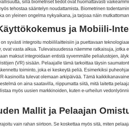
allisuutta, sillä biometriset tiedot ovat huomattavasti vaikeamm
, myös tehostaa sääntelyn noudattamista. Biometrinen todentam
ka on yleinen ongelma nykyaikana, ja tarjoaa näin mutkattoman
äyttökokemus ja Mobiili-Inte
 syvästi integroitu mobiililaitteisiin ja puettavaan teknologiaa
 ovat vasta alkua. Tulevaisuudessa näemme ratkaisuja, jotka eiv
aan maksut integroidaan entistä syvemmälle pelialustojen, älyke
ristöjen (VR) sisään. Pelaajalle tämä tarkoittaa täysin saumato
nnettu toiminto, joka ei keskeytä peliä. Esimerkiksi puheohjauk
t VR-kasinoilla tulevat olemaan arkipäivää. Tämä kaikkikanavain
stelmä on aina saatavilla, riippumatta siitä, mitä laitetta pelaaja
istaa myös uusien markkinoiden, kuten e-urheilun vedonlyönn
den Mallit ja Pelaajan Omist
ajoitu vain rahan siirtoon. Se koskettaa myös sitä, miten pelaaj