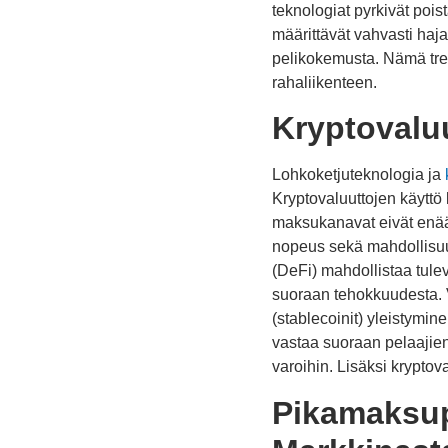
teknologiat pyrkivät poist
määrittävät vahvasti haj
pelikokemusta. Nämä trend
rahaliikenteen.
Kryptovaluu
Lohkoketjuteknologia ja
Kryptovaluuttojen käyttö k
maksukanavat eivät enää 
nopeus sekä mahdollisuus
(DeFi) mahdollistaa tulev
suoraan tehokkuudesta. V
(stablecoinit) yleistymi
vastaa suoraan pelaajien
varoihin. Lisäksi kryptov
Pikamaksup