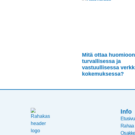
Mitä ottaa huomioon
turvallisessa ja
vastuullisessa ver
kokemuksessa?
Info
Etusivu
Rahaa
Osakke