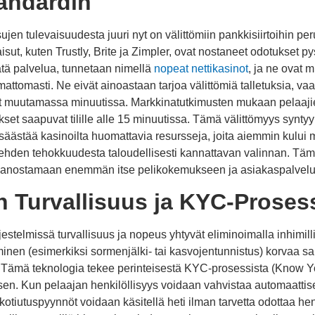
andardin
ujen tulevaisuudesta juuri nyt on välittömiin pankkisiirtoihin pe
sut, kuten Trustly, Brite ja Zimpler, ovat nostaneet odotukset py
tätä palvelua, tunnetaan nimellä
nopeat nettikasinot
, ja ne ovat 
attomasti. Ne eivät ainoastaan tarjoa välittömiä talletuksia, 
vat muutamassa minuutissa. Markkinatutkimusten mukaan pelaaji
ukset saapuvat tilille alle 15 minuutissa. Tämä välittömyys syntyy
äästää kasinoilta huomattavia resursseja, joita aiemmin kului
, tehden tehokkuudesta taloudellisesti kannattavan valinnan. T
 panostamaan enemmän itse pelikokemukseen ja asiakaspalvel
n Turvallisuus ja KYC-Proses
stelmissä turvallisuus ja nopeus yhtyvät eliminoimalla inhimilli
inen (esimerkiksi sormenjälki- tai kasvojentunnistus) korvaa s
. Tämä teknologia tekee perinteisestä KYC-prosessista (Know 
 Kun pelaajan henkilöllisyys voidaan vahvistaa automaattisest
 kotiutuspyynnöt voidaan käsitellä heti ilman tarvetta odottaa he