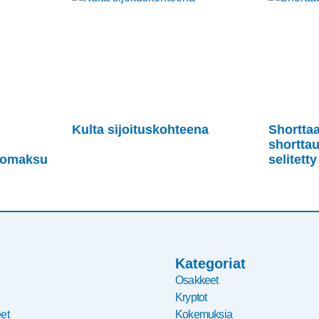
Kulta sijoituskohteena
Shortta
shorttau
kkomaksu
selitetty
Kategoriat
Osakkeet
Kryptot
et
Kokemuksia