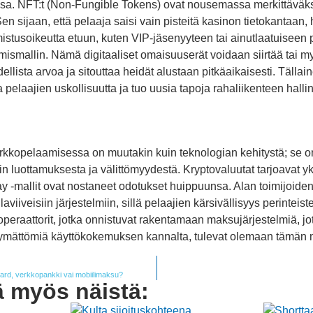
ssa. NFT:t (Non-Fungible Tokens) ovat nousemassa merkittäväks
n sijaan, että pelaaja saisi vain pisteitä kasinon tietokantaan,
istusoikeutta etuun, kuten VIP-jäsenyyteen tai ainutlaatuisee
mismallin. Nämä digitaaliset omaisuuserät voidaan siirtää tai m
udellista arvoa ja sitouttaa heidät alustaan pitkäaikaisesti. Täll
 pelaajien uskollisuutta ja tuo uusia tapoja rahaliikenteen halli
rkkopelaamisessa on muutakin kuin teknologian kehitystä; se o
n luottamuksesta ja välittömyydestä. Kryptovaluutat tarjoavat yks
lay -mallit ovat nostaneet odotukset huippuunsa. Alan toimijoide
llaviiveisiin järjestelmiin, sillä pelaajien kärsivällisyys perinte
eraattorit, jotka onnistuvat rakentamaan maksujärjestelmiä, jotk
ymättömiä käyttökokemuksen kannalta, tulevat olemaan tämän 
ard, verkkopankki vai mobiilimaksu?
ä myös näistä: