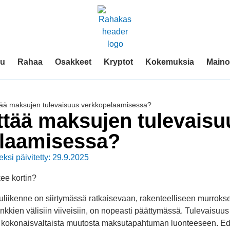
vu
Rahaa
Osakkeet
Kryptot
Kokemuksia
Mainos
ttää maksujen tulevaisuus verkkopelaamisessa?
ttää maksujen tulevaisu
laamisessa?
eksi päivitetty: 29.9.2025
ikenne on siirtymässä ratkaisevaan, rakenteelliseen murroksee
 pankkien välisiin viiveisiin, on nopeasti päättymässä. Tulevaisuu
n kokonaisvaltaista muutosta maksutapahtuman luonteeseen. Ede