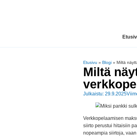
Etusi
Etusivu
»
Blogi
»
Miltä näy
Miltä näy
verkkope
Julkaistu: 29.9.2025
Viim
Verkkopelaamisen maksuli
siirto perustui hitaisiin
nopeampia siirtoja, vaa