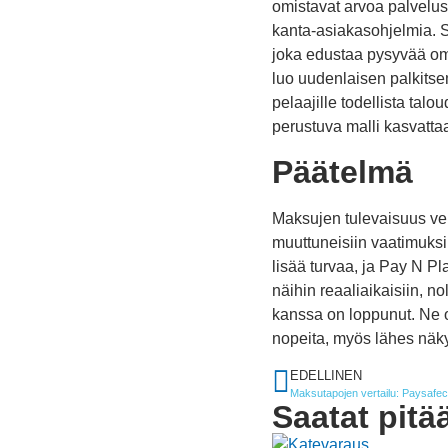
omistavat arvoa palvelu
kanta-asiakasohjelmia. Se
joka edustaa pysyvää om
luo uudenlaisen palkitse
pelaajille todellista talo
perustuva malli kasvattaa
Päätelmä
Maksujen tulevaisuus ve
muuttuneisiin vaatimuksii
lisää turvaa, ja Pay N P
näihin reaaliaikaisiin, no
kanssa on loppunut. Ne op
nopeita, myös lähes näk
EDELLINEN
Maksutapojen vertailu: Paysafec
Saatat pitä