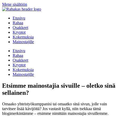
Mene sisältöön
Etusivu
Rahaa
Osakkeet
Kryptot
Kokemuksia
Mainostajille
Etusivu
Rahaa
Osakkeet
Kryptot
Kokemuksia
Mainostajille
Etsimme mainostajia sivuille – oletko sinä
sellainen?
Omaako yhteistyökumppanisi tai omaatko sinä sivun, jolle vain
tarvitsee lisää kävijöitä? Jos vastasit kyllä, niin tsekkaa tämä
blogimerkintämme – etsimme nimittäin mainostajia sivuillemme.