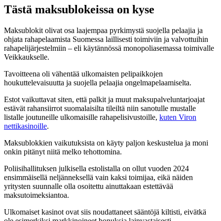
Tästä maksublokeissa on kyse
Maksublokit olivat osa laajempaa pyrkimystä suojella pelaajia ja
ohjata rahapelaamista Suomessa laillisesti toimiviin ja valvottuihin
rahapelijärjestelmiin – eli käytännössä monopoliasemassa toimivalle
Veikkaukselle.
Tavoitteena oli vähentää ulkomaisten pelipaikkojen
houkuttelevaisuutta ja suojella pelaajia ongelmapelaamiselta.
Estot vaikuttavat siten, että palkit ja muut maksupalveluntarjoajat
estävät rahansiirrot suomalaisilta tileiltä niin sanotulle mustalle
listalle joutuneille ulkomaisille rahapelisivustoille,
kuten Viron
nettikasinoille
.
Maksublokkien vaikutuksista on käyty paljon keskustelua ja moni
onkin pitänyt niitä melko tehottomina.
Poliisihallituksen julkisella estolistalla on ollut vuoden 2024
ensimmäisellä neljänneksellä vain kaksi toimijaa, eikä näiden
yritysten suunnalle olla osoitettu ainuttakaan estettävää
maksutoimeksiantoa.
Ulkomaiset kasinot ovat siis noudattaneet sääntöjä kiltisti, eivätkä
ole esimerkiksi markkinoineet bonuksia lainvastaisesti.