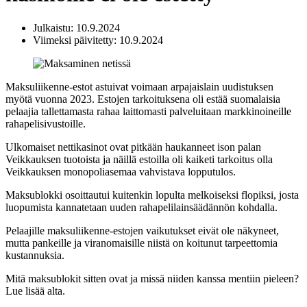
Julkaistu: 10.9.2024
Viimeksi päivitetty: 10.9.2024
Maksuliikenne-estot astuivat voimaan arpajaislain uudistuksen
myötä vuonna 2023. Estojen tarkoituksena oli estää suomalaisia
pelaajia tallettamasta rahaa laittomasti palveluitaan markkinoineille
rahapelisivustoille.
Ulkomaiset nettikasinot ovat pitkään haukanneet ison palan
Veikkauksen tuotoista ja näillä estoilla oli kaiketi tarkoitus olla
Veikkauksen monopoliasemaa vahvistava lopputulos.
Maksublokki osoittautui kuitenkin lopulta melkoiseksi flopiksi, josta
luopumista kannatetaan uuden rahapelilainsäädännön kohdalla.
Pelaajille maksuliikenne-estojen vaikutukset eivät ole näkyneet,
mutta pankeille ja viranomaisille niistä on koitunut tarpeettomia
kustannuksia.
Mitä maksublokit sitten ovat ja missä niiden kanssa mentiin pieleen?
Lue lisää alta.