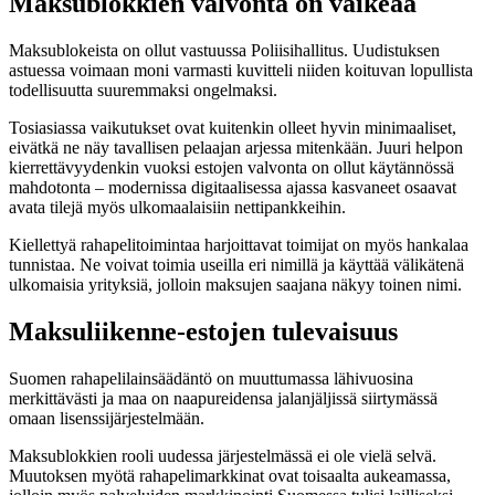
Maksublokkien valvonta on vaikeaa
Maksublokeista on ollut vastuussa Poliisihallitus. Uudistuksen
astuessa voimaan moni varmasti kuvitteli niiden koituvan lopullista
todellisuutta suuremmaksi ongelmaksi.
Tosiasiassa vaikutukset ovat kuitenkin olleet hyvin minimaaliset,
eivätkä ne näy tavallisen pelaajan arjessa mitenkään. Juuri helpon
kierrettävyydenkin vuoksi estojen valvonta on ollut käytännössä
mahdotonta – modernissa digitaalisessa ajassa kasvaneet osaavat
avata tilejä myös ulkomaalaisiin nettipankkeihin.
Kiellettyä rahapelitoimintaa harjoittavat toimijat on myös hankalaa
tunnistaa. Ne voivat toimia useilla eri nimillä ja käyttää välikätenä
ulkomaisia yrityksiä, jolloin maksujen saajana näkyy toinen nimi.
Maksuliikenne-estojen tulevaisuus
Suomen rahapelilainsäädäntö on muuttumassa lähivuosina
merkittävästi ja maa on naapureidensa jalanjäljissä siirtymässä
omaan lisenssijärjestelmään.
Maksublokkien rooli uudessa järjestelmässä ei ole vielä selvä.
Muutoksen myötä rahapelimarkkinat ovat toisaalta aukeamassa,