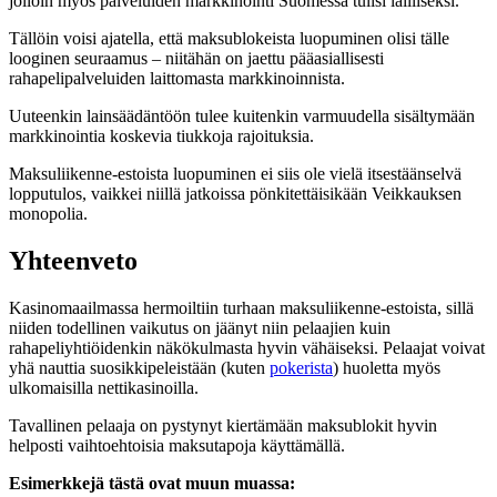
jolloin myös palveluiden markkinointi Suomessa tulisi lailliseksi.
Tällöin voisi ajatella, että maksublokeista luopuminen olisi tälle
looginen seuraamus – niitähän on jaettu pääasiallisesti
rahapelipalveluiden laittomasta markkinoinnista.
Uuteenkin lainsäädäntöön tulee kuitenkin varmuudella sisältymään
markkinointia koskevia tiukkoja rajoituksia.
Maksuliikenne-estoista luopuminen ei siis ole vielä itsestäänselvä
lopputulos, vaikkei niillä jatkoissa pönkitettäisikään Veikkauksen
monopolia.
Yhteenveto
Kasinomaailmassa hermoiltiin turhaan maksuliikenne-estoista, sillä
niiden todellinen vaikutus on jäänyt niin pelaajien kuin
rahapeliyhtiöidenkin näkökulmasta hyvin vähäiseksi. Pelaajat voivat
yhä nauttia suosikkipeleistään (kuten
pokerista
) huoletta myös
ulkomaisilla nettikasinoilla.
Tavallinen pelaaja on pystynyt kiertämään maksublokit hyvin
helposti vaihtoehtoisia maksutapoja käyttämällä.
Esimerkkejä tästä ovat muun muassa: