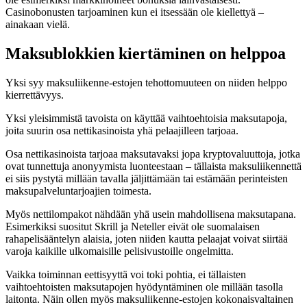
Casinobonusten tarjoaminen kun ei itsessään ole kiellettyä –
ainakaan vielä.
Maksublokkien kiertäminen on helppoa
Yksi syy maksuliikenne-estojen tehottomuuteen on niiden helppo
kierrettävyys.
Yksi yleisimmistä tavoista on käyttää vaihtoehtoisia maksutapoja,
joita suurin osa nettikasinoista yhä pelaajilleen tarjoaa.
Osa nettikasinoista tarjoaa maksutavaksi jopa kryptovaluuttoja, jotka
ovat tunnettuja anonyymista luonteestaan – tällaista maksuliikennettä
ei siis pystytä millään tavalla jäljittämään tai estämään perinteisten
maksupalveluntarjoajien toimesta.
Myös nettilompakot nähdään yhä usein mahdollisena maksutapana.
Esimerkiksi suositut Skrill ja Neteller eivät ole suomalaisen
rahapelisääntelyn alaisia, joten niiden kautta pelaajat voivat siirtää
varoja kaikille ulkomaisille pelisivustoille ongelmitta.
Vaikka toiminnan eettisyyttä voi toki pohtia, ei tällaisten
vaihtoehtoisten maksutapojen hyödyntäminen ole millään tasolla
laitonta. Näin ollen myös maksuliikenne-estojen kokonaisvaltainen