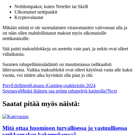
Nettilompakot, kuten Neteller tai Skrill
Ulkomaiset nettipankit
Kryptovaluutat
Mikään näistä ei ole suomalaisten viranomaisten valvonnan alla ja
on näin ollen mahdollistanut maksut myös ulkomaisille
nettikasinoille.
Sitä paitsi maksublokkeja on asetettu vain pari, ja nekin ovat olleet
väliaikaisia.
Suomen rahapelilainsäädäntö on muuttumassa radikaalisti
lähivuosina. Vaikka maksublokit ovat olleet käytössä vasta alle kaksi
vuotta, voi niiden aika hyvinkin olla pian jo ohi.
Prev
Edellinen
Katsaus iGaming-osakkeisiin 2024
Seuraava
Minkä ikäinen saa pelata rahapelejä kasinolla?
Next
Saatat pitää myös näistä:
Mitä ottaa huomioon turvallisessa ja vastuullisessa
verkkomaksu kokemuksessa?