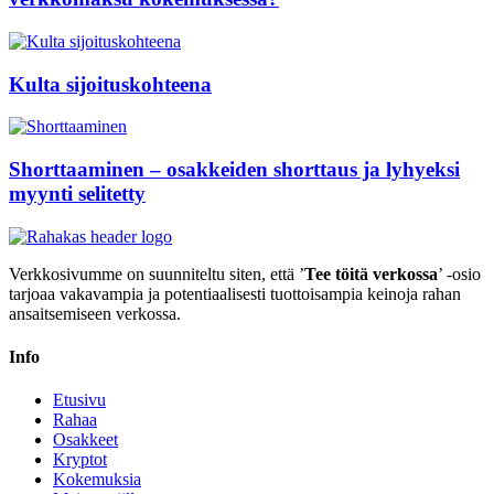
Kulta sijoituskohteena
Shorttaaminen – osakkeiden shorttaus ja lyhyeksi
myynti selitetty
Verkkosivumme on suunniteltu siten, että ’
Tee töitä verkossa
’ -osio
tarjoaa vakavampia ja potentiaalisesti tuottoisampia keinoja rahan
ansaitsemiseen verkossa.
Info
Etusivu
Rahaa
Osakkeet
Kryptot
Kokemuksia