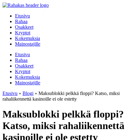
Mene
sisältöön
Etusivu
Rahaa
Osakkeet
Kryptot
Kokemuksia
Mainostajille
Etusivu
Rahaa
Osakkeet
Kryptot
Kokemuksia
Mainostajille
Etusivu
»
Blogi
»
Maksublokki pelkkä floppi? Katso, miksi
rahaliikennettä kasinoille ei ole estetty
Maksublokki pelkkä floppi?
Katso, miksi rahaliikennettä
kasinoille ei ole estetty