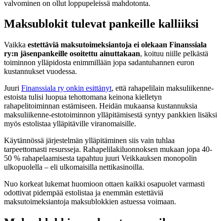
valvominen on ollut loppupeleissä mahdotonta.
Maksublokit tulevat pankeille kalliiksi
Vaikka
estettäviä maksutoimeksiantoja ei olekaan Finanssiala
ry:n jäsenpankeille osoitettu ainuttakaan
, koituu niille pelkästä
toiminnon ylläpidosta enimmillään jopa sadantuhannen euron
kustannukset vuodessa.
Juuri
Finanssiala ry onkin esittänyt
, että rahapelilain maksuliikenne-
estoista tulisi luopua tehottomana keinona kielletyn
rahapelitoiminnan estämiseen. Heidän mukaansa kustannuksia
maksuliikenne-estotoiminnon ylläpitämisestä syntyy pankkien lisäksi
myös estolistaa ylläpitäville viranomaisille.
Käytännössä järjestelmän ylläpitäminen siis vain tuhlaa
tarpeettomasti resursseja. Rahapelilakiluonnoksen mukaan jopa 40-
50 % rahapelaamisesta tapahtuu juuri Veikkauksen monopolin
ulkopuolella – eli ulkomaisilla nettikasinoilla.
Nuo korkeat lukemat huomioon ottaen kaikki osapuolet varmasti
odottivat pidempää estolistaa ja enemmän estettäviä
maksutoimeksiantoja maksublokkien astuessa voimaan.