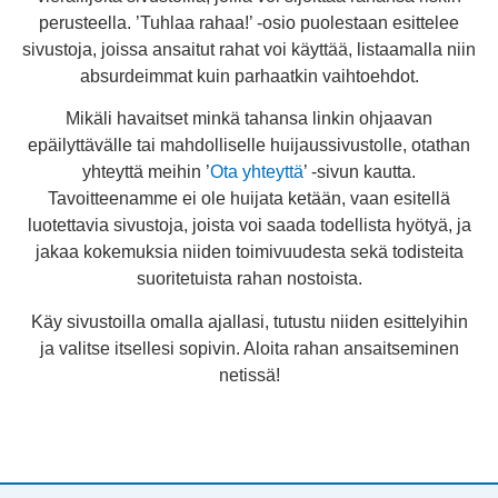
perusteella. ’Tuhlaa rahaa!’ -osio puolestaan esittelee
sivustoja, joissa ansaitut rahat voi käyttää, listaamalla niin
absurdeimmat kuin parhaatkin vaihtoehdot.
Mikäli havaitset minkä tahansa linkin ohjaavan
epäilyttävälle tai mahdolliselle huijaussivustolle, otathan
yhteyttä meihin ’
Ota yhteyttä
’ -sivun kautta.
Tavoitteenamme ei ole huijata ketään, vaan esitellä
luotettavia sivustoja, joista voi saada todellista hyötyä, ja
jakaa kokemuksia niiden toimivuudesta sekä todisteita
suoritetuista rahan nostoista.
Käy sivustoilla omalla ajallasi, tutustu niiden esittelyihin
ja valitse itsellesi sopivin. Aloita rahan ansaitseminen
netissä!