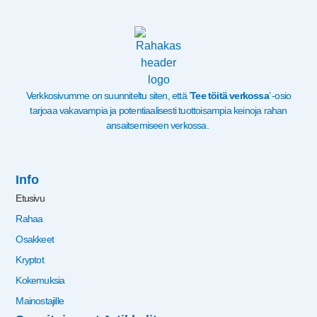
Verkkosivumme on suunniteltu siten, että ’
Tee töitä verkossa
’ -osio
tarjoaa vakavampia ja potentiaalisesti tuottoisampia keinoja rahan
ansaitsemiseen verkossa.
Info
Etusivu
Rahaa
Osakkeet
Kryptot
Kokemuksia
Mainostajille