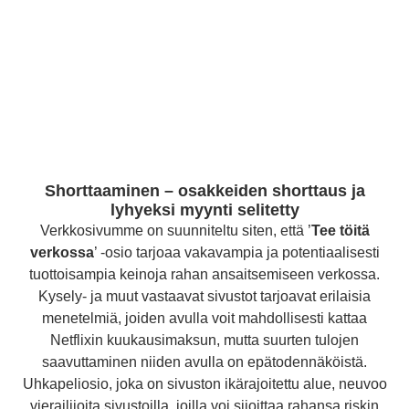
Shorttaaminen – osakkeiden shorttaus ja
lyhyeksi myynti selitetty
Verkkosivumme on suunniteltu siten, että ’
Tee töitä
verkossa
’ -osio tarjoaa vakavampia ja potentiaalisesti
tuottoisampia keinoja rahan ansaitsemiseen verkossa.
Kysely- ja muut vastaavat sivustot tarjoavat erilaisia
menetelmiä, joiden avulla voit mahdollisesti kattaa
Netflixin kuukausimaksun, mutta suurten tulojen
saavuttaminen niiden avulla on epätodennäköistä.
Uhkapeliosio, joka on sivuston ikärajoitettu alue, neuvoo
vierailijoita sivustoilla, joilla voi sijoittaa rahansa riskin