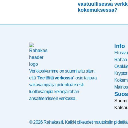
vastuullisessa ver
kokemuksessa?
Info
Etusivu
Rahaa
Osakke
Verkkosivumme on suunniteltu siten,
Kryptot
että ’
Tee töitä verkossa
’ -osio tarjoaa
Kokem
vakavampia ja potentiaalisesti
Mainost
tuottoisampia keinoja rahan
Suos
ansaitsemiseen verkossa.
Suomen
Katsau
© 2026 Rahakas.fi. Kaikki oikeudet muutoksiin pidetää