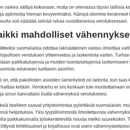
 vaikea välttyä kokonaan, mutta on olemassa täysin laillisia ke
a ja optimoida hieman kevyemmäksi. Näinpä olemme keränneet täh
 avulla voit säästää selvää rahaa vuosittaisessa verotuksessasi.
kaikki mahdolliset vähennykse
teeksi suomalaisia odottaa lakisääteinen vastuu ilmoittaa valti
 lopullisen verotuksen yhteenvetoa ja laskemista varten. Turh
astaan palkkatulojensa ja muiden luontaisetujensa laskemiseen s
i huomiota edukseen luettaviin asioihin.
sti on, että pakollisten asioiden laiminlyönti on laitonta, kun taa
aittaa ketään. Verokarhu ei siis koskaan tule muistuttamaan sinu
a sinun kannattaisi lisätä vähennyksiä verotukseesi.
siä itselleen saavat yritystoimintaa pyörittävät suomalaiset, mu
iä helpotuksia. Yksi tyypillisimmistä ilmoitettavista vähennyks
sella paikkakunnalla työskentelevillä nousta melko suureksikin
iittyvät lehtitilaukset ja kirjallisuus ovat usein vähennyskelpois