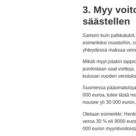
3. Myy voit
säästellen
Samoin kuin palkkatulot,
esimerkiksi osastoihin, r
yhteydessä maksaa vero
Mikäli myyt jotakin tapp
puolestaan saat voittoja,
kuluvan vuoden verotuk
Suomessa pääomatuloja v
000 euroa, tulee tästä m
nousee yli 30 000 euron,
Otetaan esimerkki: Henk
veroa 30 % eli 9000 eur
000 euron myyntivoitoist