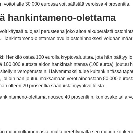
 voitot alle 30 000 eurossa voit säästää veroissa 4 prosenttia.
ä hankintameno-olettama
voit käyttää tulojesi perusteena joko aitoa alkuperäistä ostohinta
. Hankintameno-olettaman avulla ostohinnaksesi voidaan määri
ki: Henkilö ostaa 100 eurolla kryptovaluuttaa, jota hän päätyy
ää 100 000 eurosta aidon hankintahintansa (100 euroa), joutuu
 esitellyin veroperustein. Halvemmaksi tulee kuitenkin tässä tap
 jolloin hän joutuu maksamaan verot ainoastaan 80 000 eurosta
n olleen 20 prosenttia saaduista myyntivoitoista.
kintameno-olettama nousee 40 prosenttiin, kun osake tai arvo-
in monimutkainen asia, mutta perehtymällä sen moniin koukeroi