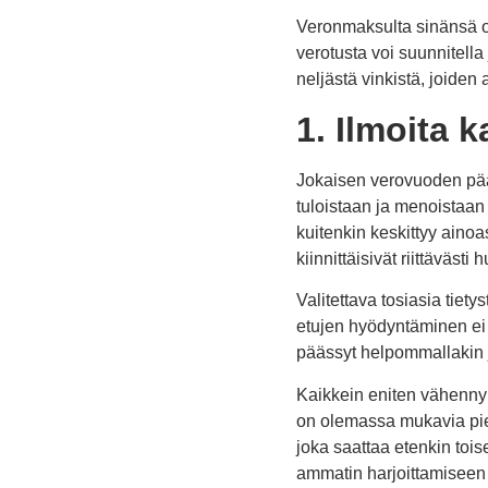
Veronmaksulta sinänsä on
verotusta voi suunnitell
neljästä vinkistä, joiden
1. Ilmoita 
Jokaisen verovuoden päät
tuloistaan ja menoistaan
kuitenkin keskittyy aino
kiinnittäisivät riittäväst
Valitettava tosiasia tiety
etujen hyödyntäminen ei h
päässyt helpommallakin j
Kaikkein eniten vähennyk
on olemassa mukavia pien
joka saattaa etenkin toi
ammatin harjoittamiseen l