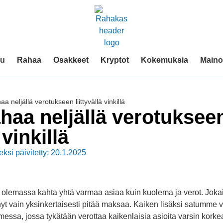
vu
Rahaa
Osakkeet
Kryptot
Kokemuksia
Mainos
a neljällä verotukseen liittyvällä vinkillä
haa neljällä verotuksee
 vinkillä
eksi päivitetty: 20.1.2025
le olemassa kahta yhtä varmaa asiaa kuin kuolema ja verot. Joka
 nyt vain yksinkertaisesti pitää maksaa. Kaiken lisäksi satumme
essa, jossa tykätään verottaa kaikenlaisia asioita varsin korkeal