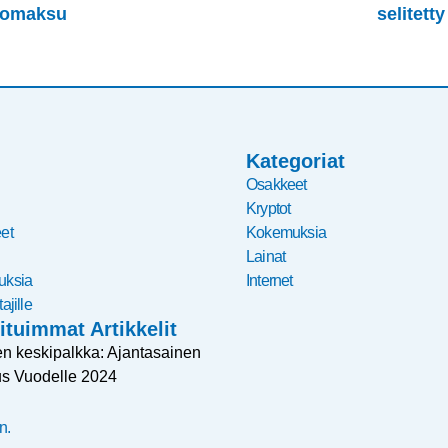
kkomaksu
selitetty
Kategoriat
Osakkeet
Kryptot
et
Kokemuksia
Lainat
uksia
Internet
ajille
ituimmat Artikkelit
 keskipalkka: Ajantasainen
s Vuodelle 2024
n.