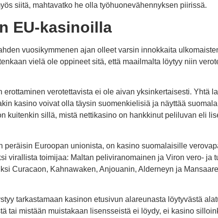
yös siitä, mahtavatko he olla työhuonevähennyksen piirissä.
in EU-kasinoilla
kahden vuosikymmenen ajan olleet varsin innokkaita ulkomaiste
itenkaan vielä ole oppineet sitä, että maailmalta löytyy niin vero
rottaminen verotettavista ei ole aivan yksinkertaisesti. Yhtä la
kin kasino voivat olla täysin suomenkielisiä ja näyttää suomalais
on kuitenkin sillä, mistä nettikasino on hankkinut peliluvan eli li
on peräisin Euroopan unionista, on kasino suomalaisille verovap
ksi virallista toimijaa: Maltan peliviranomainen ja Viron vero- ja tu
iksi Curacaon, Kahnawaken, Anjouanin, Alderneyn ja Mansaaren 
ystyy tarkastamaan kasinon etusivun alareunasta löytyvästä ala
ä tai mistään muistakaan lisensseistä ei löydy, ei kasino sillo