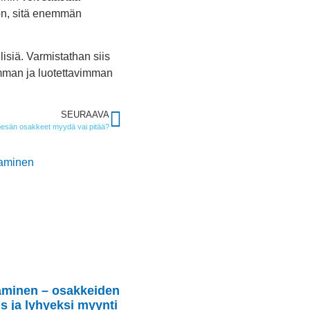
 on, sitä enemmän
isiä. Varmistathan siis
simman ja luotettavimman
SEURAAVA
pesän osakkeet myydä vai pitää?
aminen – osakkeiden
s ja lyhyeksi myynti