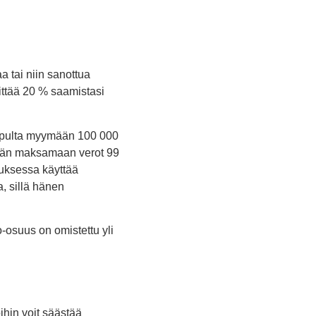
a tai niin sanottua
ttää 20 % saamistasi
 lopulta myymään 100 000
 hän maksamaan verot 99
auksessa käyttää
, sillä hänen
osuus on omistettu yli
hin voit säästää