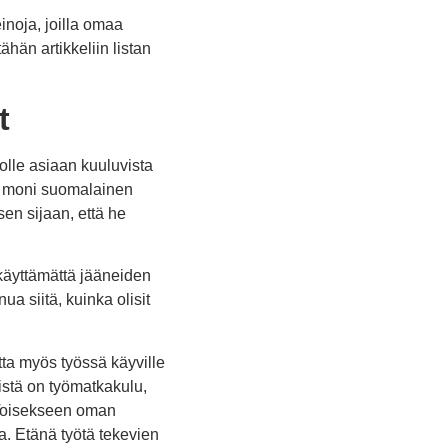
inoja, joilla omaa
än artikkeliin listan
t
olle asiaan kuuluvista
an moni suomalainen
en sijaan, että he
s käyttämättä jääneiden
a siitä, kuinka olisit
tta myös työssä käyville
istä on työmatkakulu,
. Toisekseen oman
ia. Etänä työtä tekevien