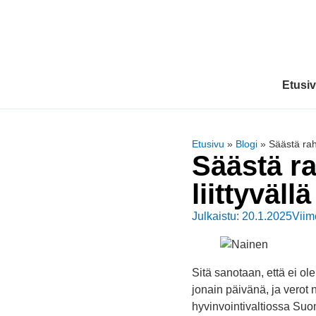
Etusi
Etusivu
»
Blogi
»
Säästä raha
Säästä ra
liittyvällä
Julkaistu: 20.1.2025
Viim
Sitä sanotaan, että ei o
jonain päivänä, ja verot
hyvinvointivaltiossa Suom