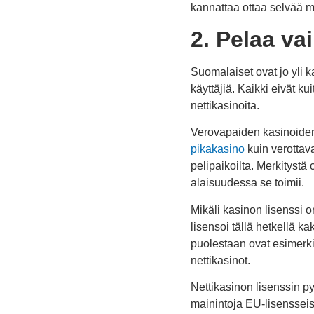
kannattaa ottaa selvää m
2. Pelaa va
Suomalaiset ovat jo yli 
käyttäjiä. Kaikki eivät ku
nettikasinoita.
Verovapaiden kasinoiden e
pikakasino
kuin verottava
pelipaikoilta. Merkitystä 
alaisuudessa se toimii.
Mikäli kasinon lisenssi 
lisensoi tällä hetkellä ka
puolestaan ovat esimerk
nettikasinot.
Nettikasinon lisenssin p
mainintoja EU-lisensseist