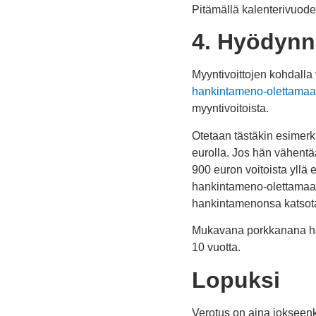
Pitämällä kalenterivuoden
4. Hyödynn
Myyntivoittojen kohdalla 
hankintameno-olettamaa
myyntivoitoista.
Otetaan tästäkin esimerk
eurolla. Jos hän vähent
900 euron voitoista yllä
hankintameno-olettamaa,
hankintamenonsa katsotaa
Mukavana porkkanana han
10 vuotta.
Lopuksi
Verotus on aina jokseenk