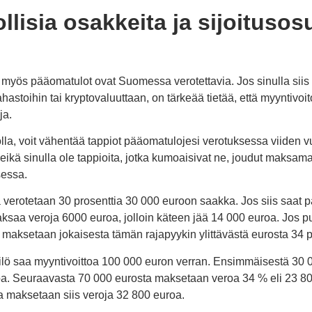
ollisia osakkeita ja sijoituso
 myös pääomatulot ovat Suomessa verotettavia. Jos sinulla siis 
ahastoihin tai kryptovaluuttaan, on tärkeää tietää, että myyntivoi
ja.
iolla, voit vähentää tappiot pääomatulojesi verotuksessa viiden 
 eikä sinulla ole tappioita, jotka kumoaisivat ne, joudut maksama
sessa.
erotetaan 30 prosenttia 30 000 euroon saakka. Jos siis saat 
aksaa veroja 6000 euroa, jolloin käteen jää 14 000 euroa. Jos
 maksetaan jokaisesta tämän rajapyykin ylittävästä eurosta 34 p
ilö saa myyntivoittoa 100 000 euron verran. Ensimmäisestä 30
oa. Seuraavasta 70 000 eurosta maksetaan veroa 34 % eli 23 8
a maksetaan siis veroja 32 800 euroa.