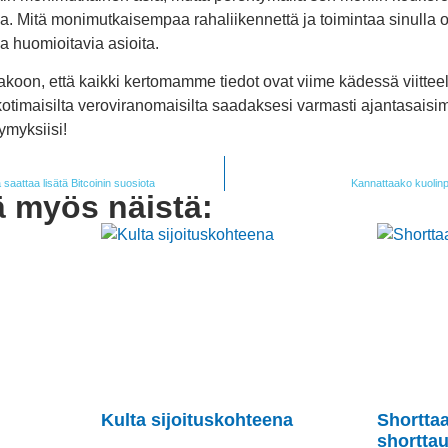
a. Mitä monimutkaisempaa rahaliikennettä ja toimintaa sinulla
a huomioitavia asioita.
koon, että kaikki kertomamme tiedot ovat viime kädessä viitteell
t kotimaisilta veroviranomaisilta saadaksesi varmasti ajantasai
ymyksiisi!
aattaa lisätä Bitcoinin suosiota
Kannattaako kuolin
ä myös näistä:
Kulta sijoituskohteena
Shortta
shorttau