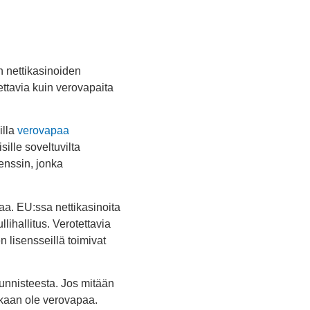
n nettikasinoiden
tettavia kuin verovapaita
illa
verovapaa
ille soveltuvilta
senssin, jonka
aa. EU:ssa nettikasinoita
llihallitus. Verotettavia
lisensseillä toimivat
tunnisteesta. Jos mitään
inkaan ole verovapaa.