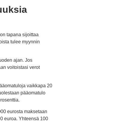
suuksia
on tapana sijoittaa
toista tulee myynnin
vuoden ajan. Jos
an voitoistasi verot
pääomatuloja vaikkapa 20
 puolestaan pääomatulo
rosenttia.
 000 eurosta maksetaan
00 euroa. Yhteensä 100