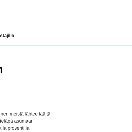
tajille
n
inen meistä lähtee täältä
 vieläpä asumaan
la prosentilla.