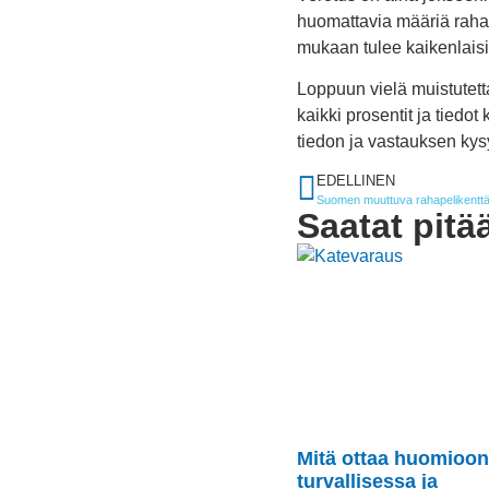
huomattavia määriä raha
mukaan tulee kaikenlaisi
Loppuun vielä muistutetta
kaikki prosentit ja tiedo
tiedon ja vastauksen kys
EDELLINEN
Suomen muuttuva rahapelikenttä s
Saatat pitä
Mitä ottaa huomioon
turvallisessa ja