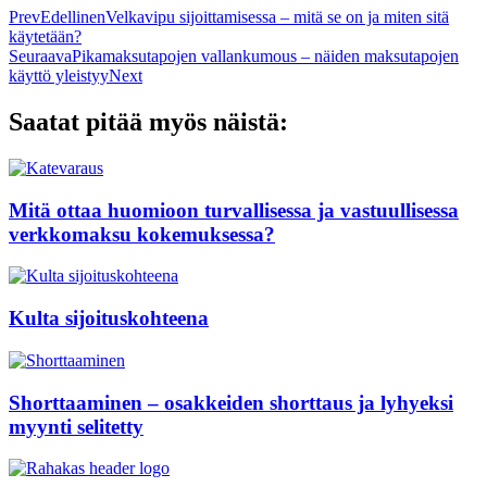
Prev
Edellinen
Velkavipu sijoittamisessa – mitä se on ja miten sitä
käytetään?
Seuraava
Pikamaksutapojen vallankumous – näiden maksutapojen
käyttö yleistyy
Next
Saatat pitää myös näistä:
Mitä ottaa huomioon turvallisessa ja vastuullisessa
verkkomaksu kokemuksessa?
Kulta sijoituskohteena
Shorttaaminen – osakkeiden shorttaus ja lyhyeksi
myynti selitetty