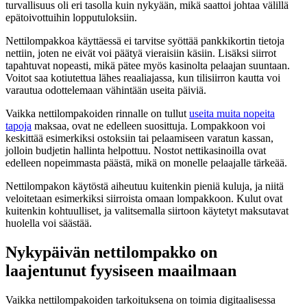
turvallisuus oli eri tasolla kuin nykyään, mikä saattoi johtaa välillä
epätoivottuihin lopputuloksiin.
Nettilompakkoa käyttäessä ei tarvitse syöttää pankkikortin tietoja
nettiin, joten ne eivät voi päätyä vieraisiin käsiin. Lisäksi siirrot
tapahtuvat nopeasti, mikä pätee myös kasinolta pelaajan suuntaan.
Voitot saa kotiutettua lähes reaaliajassa, kun tilisiirron kautta voi
varautua odottelemaan vähintään useita päiviä.
Vaikka nettilompakoiden rinnalle on tullut
useita muita nopeita
tapoja
maksaa, ovat ne edelleen suosittuja. Lompakkoon voi
keskittää esimerkiksi ostoksiin tai pelaamiseen varatun kassan,
jolloin budjetin hallinta helpottuu. Nostot nettikasinoilla ovat
edelleen nopeimmasta päästä, mikä on monelle pelaajalle tärkeää.
Nettilompakon käytöstä aiheutuu kuitenkin pieniä kuluja, ja niitä
veloitetaan esimerkiksi siirroista omaan lompakkoon. Kulut ovat
kuitenkin kohtuulliset, ja valitsemalla siirtoon käytetyt maksutavat
huolella voi säästää.
Nykypäivän nettilompakko on
laajentunut fyysiseen maailmaan
Vaikka nettilompakoiden tarkoituksena on toimia digitaalisessa