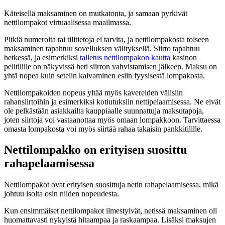
Käteisellä maksaminen on mutkatonta, ja samaan pyrkivät
nettilompakot virtuaalisessa maailmassa.
Pitkiä numeroita tai tilitietoja ei tarvita, ja nettilompakosta toiseen
maksaminen tapahtuu sovelluksen välityksellä. Siirto tapahtuu
hetkessä, ja esimerkiksi
talletus nettilompakon kautta
kasinon
pelitilille on näkyvissä heti siirron vahvistamisen jälkeen. Maksu on
yhtä nopea kuin setelin kaivaminen esiin fyysisestä lompakosta.
Nettilompakoiden nopeus yltää myös kavereiden välisiin
rahansiirtoihin ja esimerkiksi kotiutuksiin nettipelaamisessa. Ne eivät
ole pelkästään asiakkailta kauppiaalle suunnattuja maksutapoja,
joten siirtoja voi vastaanottaa myös omaan lompakkoon. Tarvittaessa
omasta lompakosta voi myös siirtää rahaa takaisin pankkitilille.
Nettilompakko on erityisen suosittu
rahapelaamisessa
Nettilompakot ovat erityisen suosittuja netin rahapelaamisessa, mikä
johtuu isolta osin niiden nopeudesta.
Kun ensimmäiset nettilompakot ilmestyivät, netissä maksaminen oli
huomattavasti nykyistä hitaampaa ja raskaampaa. Lisäksi maksujen