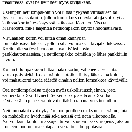
maailmassa, ovat ne levinneet myös kivijalkaan.
Useimpiin nettilompakoihin voi liittää nykyään virtuaalisen tai
fyysisen maksukortin, jolloin lompakossa olevia rahoja voi käyttää
kaikissa kortin hyväksyvissä paikoissa. Kortti on Visa tai
Mastercard, mikä laajentaa nettilompakon käyttöä huomattavasti.
Virtuaalisen kortin voi liittää oman kännykän
lompakkosovellukseen, jolloin sillä voi maksaa kivijalkaliikkeissä.
Kortin ollessa fyysinen onnistuvat lisäksi nostot
pankkiautomaateista, ja nettilompakko toimiikin jo lähes pankkitilin
tavoin.
Kun nettilompakkoon liittää maksukortin, vähenee tarve siirtää
varoja pois sieltä. Koska näihin siirtoihin liittyy lähes aina kuluja,
voi maksukortti tuoda säästöä ainakin paljon lompakkoa käyttävälle.
Osa nettilompakoista tarjoaa myös uskollisuusohjelman, josta
esimerkkinä Skrill Knect. Se kerryttää pisteitä aina Skrilliä
käyttäessä, ja pisteet vaihtuvat erilaisiin rahanarvoisiin etuihin.
Nettilompakot ovat nykyään monipuolinen maksamisen väline, jota
on mahdollista hyödyntää sekä netissä että netin ulkopuolella.
Vahvuuksiin kuuluu maksujen turvallisuuden lisäksi nopeus, joka on
moneen muuhun maksutapaan verrattuna huipputasoa.