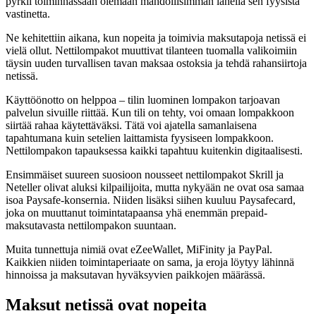
pyrkii toiminnassaan olemaan mahdollisimman lähellä sen fyysistä
vastinetta.
Ne kehitettiin aikana, kun nopeita ja toimivia maksutapoja netissä ei
vielä ollut. Nettilompakot muuttivat tilanteen tuomalla valikoimiin
täysin uuden turvallisen tavan maksaa ostoksia ja tehdä rahansiirtoja
netissä.
Käyttöönotto on helppoa – tilin luominen lompakon tarjoavan
palvelun sivuille riittää. Kun tili on tehty, voi omaan lompakkoon
siirtää rahaa käytettäväksi. Tätä voi ajatella samanlaisena
tapahtumana kuin setelien laittamista fyysiseen lompakkoon.
Nettilompakon tapauksessa kaikki tapahtuu kuitenkin digitaalisesti.
Ensimmäiset suureen suosioon nousseet nettilompakot Skrill ja
Neteller olivat aluksi kilpailijoita, mutta nykyään ne ovat osa samaa
isoa Paysafe-konsernia. Niiden lisäksi siihen kuuluu Paysafecard,
joka on muuttanut toimintatapaansa yhä enemmän prepaid-
maksutavasta nettilompakon suuntaan.
Muita tunnettuja nimiä ovat eZeeWallet, MiFinity ja PayPal.
Kaikkien niiden toimintaperiaate on sama, ja eroja löytyy lähinnä
hinnoissa ja maksutavan hyväksyvien paikkojen määrässä.
Maksut netissä ovat nopeita