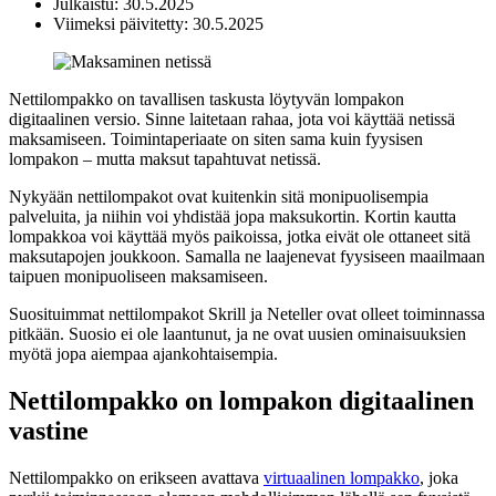
Julkaistu: 30.5.2025
Viimeksi päivitetty: 30.5.2025
Nettilompakko on tavallisen taskusta löytyvän lompakon
digitaalinen versio. Sinne laitetaan rahaa, jota voi käyttää netissä
maksamiseen. Toimintaperiaate on siten sama kuin fyysisen
lompakon – mutta maksut tapahtuvat netissä.
Nykyään nettilompakot ovat kuitenkin sitä monipuolisempia
palveluita, ja niihin voi yhdistää jopa maksukortin. Kortin kautta
lompakkoa voi käyttää myös paikoissa, jotka eivät ole ottaneet sitä
maksutapojen joukkoon. Samalla ne laajenevat fyysiseen maailmaan
taipuen monipuoliseen maksamiseen.
Suosituimmat nettilompakot Skrill ja Neteller ovat olleet toiminnassa
pitkään. Suosio ei ole laantunut, ja ne ovat uusien ominaisuuksien
myötä jopa aiempaa ajankohtaisempia.
Nettilompakko on lompakon digitaalinen
vastine
Nettilompakko on erikseen avattava
virtuaalinen lompakko
, joka