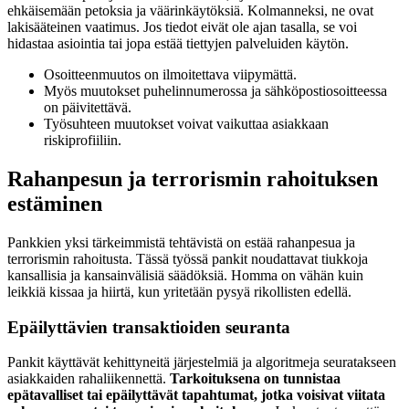
ehkäisemään petoksia ja väärinkäytöksiä. Kolmanneksi, ne ovat
lakisääteinen vaatimus. Jos tiedot eivät ole ajan tasalla, se voi
hidastaa asiointia tai jopa estää tiettyjen palveluiden käytön.
Osoitteenmuutos on ilmoitettava viipymättä.
Myös muutokset puhelinnumerossa ja sähköpostiosoitteessa
on päivitettävä.
Työsuhteen muutokset voivat vaikuttaa asiakkaan
riskiprofiiliin.
Rahanpesun ja terrorismin rahoituksen
estäminen
Pankkien yksi tärkeimmistä tehtävistä on estää rahanpesua ja
terrorismin rahoitusta. Tässä työssä pankit noudattavat tiukkoja
kansallisia ja kansainvälisiä säädöksiä. Homma on vähän kuin
leikkiä kissaa ja hiirtä, kun yritetään pysyä rikollisten edellä.
Epäilyttävien transaktioiden seuranta
Pankit käyttävät kehittyneitä järjestelmiä ja algoritmeja seuratakseen
asiakkaiden rahaliikennettä.
Tarkoituksena on tunnistaa
epätavalliset tai epäilyttävät tapahtumat, jotka voisivat viitata