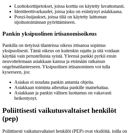
Luottokorttipetokset, joissa korttia on käytetty luvattomasti.
Identiteettivarkaudet, joissa joku on esiintynyt asiakkaana.
Ponzi-huijaukset, joissa tiliä on käytetty laittoman
sijoitustoiminnan pyörittämiseen.
Pankin yksipuolinen irtisanomisoikeus
Pankilla on tietyissä tilanteissa oikeus irtisanoa sopimus
yksipuolisesti. Tämä oikeus on kuitenkin rajattu ja sitä voidaan
käyttää vain perustelluista syistä. Yleensä pankki pyrkii ensin
neuvottelemaan asiakkaan kanssa ja etsimään ratkaisun
ongelmatilanteeseen. Yksipuolinen irtisanominen voi tulla
kyseeseen, jos:
Asiakas ei noudata pankin antamia ohjeita.
Asiakkaan toiminta aiheuttaa pankille mainehaitaa.
Asiakkaan ja pankin välinen luottamus on vakavasti
heikentynyt.
Poliittisesti vaikutusvaltaiset henkilöt
(pep)
Poliittisesti vaikutusvaltaiset henkilöt (PEP) ovat yksilöitä, joilla on