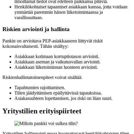
ilmoittamat tiedot ovat edelleen paikkansa pitäviä.
Henkilökohtaiset tapaamiset asiakkaan kanssa, jotta voidaan
ymmärtää paremmin hänen liiketoimintaansa ja
varallisuuttaan.
Riskien arviointi ja hallinta
Pankin on arvioitava PEP-asiakkaaseen liittyvät riskit
kokonaisvaltaisesti. Tähän sisältyy:
Asiakkaan kotimaan korruptiotason arviointi.
Asiakkaan aseman ja vaikutusvallan arviointi.
Asiakkaan liiketoiminnan luonteen arviointi.
Riskienhallintatoimenpiteet voivat sisältää:
Tapahtumien rajoittamisen.
Tilien jäädyttämisen epäilyttävissä tapauksissa.
Asiakassuhteen lopettamisen, jos riski on liian suuri.
Yritystilien erityispiirteet
Yritystilien hallinnointi eroaa huomattavasti henkilökohtaisten tilien