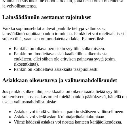
Kannattaa siis lukea ne ehdot tarkkaan, jotta tietää omat oikeutensa
ja velvollisuutensa.
Lainsäädännön asettamat rajoitukset
Vaikka sopimusehdot antavat pankille tiettyjä valtuuksia,
lainsäädäntö rajoittaa pankin toimintaa. Pankki ei voi mielivaltaisesti
sulkea tiliä, vaan sen on noudatettava lakia. Esimerkiksi:
Pankilla on oltava perusteltu syy tilin sulkemiseen.
Pankin on ilmoitettava asiakkaalle tilin sulkemisesta
etukäteen, ellei siihen ole erityisen painavaa syytä (esim.
rikostutkinta).
Pankin on kohdeltava asiakkaita tasapuolisesti.
Asiakkaan oikeusturva ja valitusmahdollisuudet
Jos pankki sulkee tilin, asiakkaalla on oikeus saada tietää syy tilin
sulkemiseen. Jos asiakas on eri mieltä pankin päätöksestä, hänellä on
useita valitusmahdollisuuksia:
Asiakas voi tehdä valituksen pankin sisäiseen valituselimeen.
Asiakas voi viedä asian Kuluttajariitalautakuntaan.
Viime kädessä asiakas voi nostaa kanteen käräjäoikeudessa.