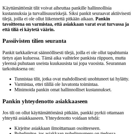
Käyttämättömät tilit voivat aiheuttaa pankille hallinnollisia
kustannuksia ja turvallisuusriskejä. Siksi pankit seuraavat aktiivisesti
tilejä, joilla ei ole ollut liikennettä pitkään aikaan.
Pankin
tavoitteena on varmistaa, että asiakkaan varat ovat turvassa ja
että tiliä ei käytetä väärin.
Passiivisten tilien seuranta
Pankit tarkkailevat säännöllisesti tilejä, joilla ei ole ollut tapahtumia
tietyn ajan kuluessa. Tämä aika vaihtelee pankista riippuen, mutta
yleensä puhutaan useista kuukausista tai jopa vuosista. Seurannan
tarkoituksena on:
Tunnistaa tilit, jotka ovat mahdollisesti unohtuneet tai hylätty.
Varmistaa, ettei tilillä ole luvatonta toimintaa.
Minimoida pankin omat hallinnolliset kustannukset.
Pankin yhteydenotto asiakkaaseen
Jos tili on ollut käyttämättömänä pitkään, pankki pyrkii ottamaan
yhteyttä asiakkaaseen. Yhteydenotto voidaan tehdä:
Kirjeitse asiakkaan ilmoittamaan osoitteeseen.
Puhelimitse, jos asiakkaan puhelinnumero on tiedossa.