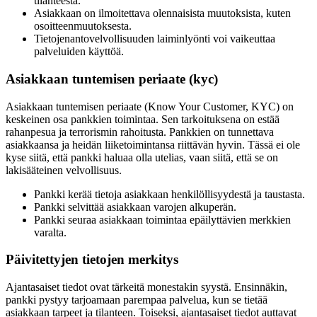
tilanteesta.
Asiakkaan on ilmoitettava olennaisista muutoksista, kuten
osoitteenmuutoksesta.
Tietojenantovelvollisuuden laiminlyönti voi vaikeuttaa
palveluiden käyttöä.
Asiakkaan tuntemisen periaate (kyc)
Asiakkaan tuntemisen periaate (Know Your Customer, KYC) on
keskeinen osa pankkien toimintaa. Sen tarkoituksena on estää
rahanpesua ja terrorismin rahoitusta. Pankkien on tunnettava
asiakkaansa ja heidän liiketoimintansa riittävän hyvin. Tässä ei ole
kyse siitä, että pankki haluaa olla utelias, vaan siitä, että se on
lakisääteinen velvollisuus.
Pankki kerää tietoja asiakkaan henkilöllisyydestä ja taustasta.
Pankki selvittää asiakkaan varojen alkuperän.
Pankki seuraa asiakkaan toimintaa epäilyttävien merkkien
varalta.
Päivitettyjen tietojen merkitys
Ajantasaiset tiedot ovat tärkeitä monestakin syystä. Ensinnäkin,
pankki pystyy tarjoamaan parempaa palvelua, kun se tietää
asiakkaan tarpeet ja tilanteen. Toiseksi, ajantasaiset tiedot auttavat