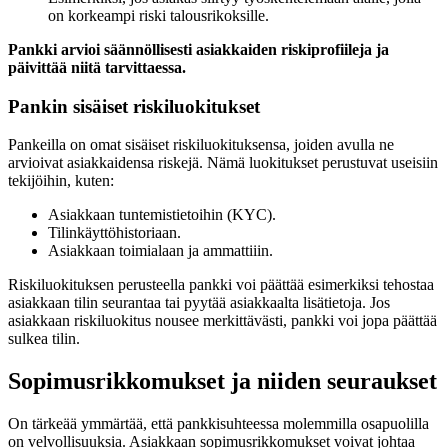
on korkeampi riski talousrikoksille.
Pankki arvioi säännöllisesti asiakkaiden riskiprofiileja ja
päivittää niitä tarvittaessa.
Pankin sisäiset riskiluokitukset
Pankeilla on omat sisäiset riskiluokituksensa, joiden avulla ne
arvioivat asiakkaidensa riskejä. Nämä luokitukset perustuvat useisiin
tekijöihin, kuten:
Asiakkaan tuntemistietoihin (KYC).
Tilinkäyttöhistoriaan.
Asiakkaan toimialaan ja ammattiiin.
Riskiluokituksen perusteella pankki voi päättää esimerkiksi tehostaa
asiakkaan tilin seurantaa tai pyytää asiakkaalta lisätietoja. Jos
asiakkaan riskiluokitus nousee merkittävästi, pankki voi jopa päättää
sulkea tilin.
Sopimusrikkomukset ja niiden seuraukset
On tärkeää ymmärtää, että pankkisuhteessa molemmilla osapuolilla
on velvollisuuksia. Asiakkaan sopimusrikkomukset voivat johtaa