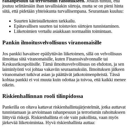
rahanpesuun tai terrorismin rahoitukseen.
Joskus tuntuu, että
joutuu selittämään ihan tavallisiakin siirtoja, mutta se on pieni hinta
siitä, että pidetään yhteiskunta turvallisempana. Seurantaan kuuluu:
Suurten käteistalletusten tarkkailu.
Epätavallisen suurten tai toistuvien siirtojen tunnistaminen.
Liiketoimien vertailu asiakkaan normaaliin toimintaan.
Pankin ilmoitusvelvollisuus viranomaisille
Jos pankki havaitsee epäilyttävän liiketoimen, sillä on velvollisuus
ilmoittaa siitä viranomaisille, kuten Finanssivalvonnalle tai
Keskusrikospoliisille. Tämä ilmoitusvelvollisuus on ehdoton, ja sen
laiminlyönti voi johtaa vakaviin seuraamuksiin. Ilmoituksen jälkeen
viranomaiset tutkivat asian ja päättävät jatkotoimenpiteistä. Tässä
kohtaa pankki ei voi muuta kuin odottaa ja toivoa, että kaikki menee
oikein.
Riskienhallinnan rooli tilinpidossa
Pankeilla on oltava kattavat riskienhallintajärjestelmät, jotka auttavat
tunnistamaan ja arvioimaan rahanpesuun ja terrorismin rahoitukseen
liittyviä riskejä. Riskienhallinta ei ole vain pakollista, vaan myös
järkevää liiketoimintaa. Hyvä riskienhallinta auttaa: