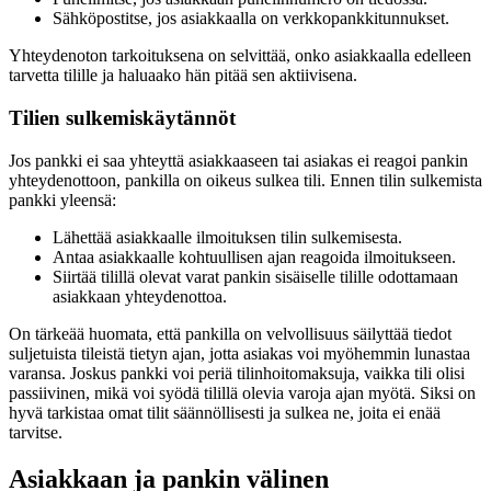
Sähköpostitse, jos asiakkaalla on verkkopankkitunnukset.
Yhteydenoton tarkoituksena on selvittää, onko asiakkaalla edelleen
tarvetta tilille ja haluaako hän pitää sen aktiivisena.
Tilien sulkemiskäytännöt
Jos pankki ei saa yhteyttä asiakkaaseen tai asiakas ei reagoi pankin
yhteydenottoon, pankilla on oikeus sulkea tili. Ennen tilin sulkemista
pankki yleensä:
Lähettää asiakkaalle ilmoituksen tilin sulkemisesta.
Antaa asiakkaalle kohtuullisen ajan reagoida ilmoitukseen.
Siirtää tilillä olevat varat pankin sisäiselle tilille odottamaan
asiakkaan yhteydenottoa.
On tärkeää huomata, että pankilla on velvollisuus säilyttää tiedot
suljetuista tileistä tietyn ajan, jotta asiakas voi myöhemmin lunastaa
varansa. Joskus pankki voi periä tilinhoitomaksuja, vaikka tili olisi
passiivinen, mikä voi syödä tilillä olevia varoja ajan myötä. Siksi on
hyvä tarkistaa omat tilit säännöllisesti ja sulkea ne, joita ei enää
tarvitse.
Asiakkaan ja pankin välinen