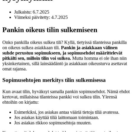
Julkaistu: 6.7.2025
Viimeksi päivitetty: 4.7.2025
Pankin oikeus tilin sulkemiseen
Onko pankilla oikeus sulkea tili? Kyllä, tietyissä tilanteissa pankilla
on oikeus sulkea asiakkaan tili.
Pankin ja asiakkaan välinen
suhde perustuu sopimukseen, ja sopimusehdot määrittelevät
pitkälti sen, milloin tilin voi sulkea.
Mutta homma ei ole ihan niin
yksinkertainen, sillä lainsäädäntö ja asiakkaan oikeusturva asettavat
omat rajansa.
Sopimusehtojen merkitys tilin sulkemisessa
Kun avaat tilin, hyväksyt samalla pankin sopimusehdot. Nämä ehdot
kertovat, millaisissa tilanteissa pankki voi sulkea tilin. Yleensä
ehtoihin on kirjattu:
Esimerkiksi, jos asiakas antaa vääriä tietoja tiliä avatessa.
Jos asiakas käyttää tiliä laittomaan toimintaan.
Jos asiakas rikkoo sopimusehtoja muuten.