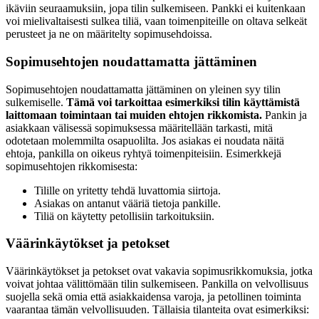
ikäviin seuraamuksiin, jopa tilin sulkemiseen. Pankki ei kuitenkaan
voi mielivaltaisesti sulkea tiliä, vaan toimenpiteille on oltava selkeät
perusteet ja ne on määritelty sopimusehdoissa.
Sopimusehtojen noudattamatta jättäminen
Sopimusehtojen noudattamatta jättäminen on yleinen syy tilin
sulkemiselle.
Tämä voi tarkoittaa esimerkiksi tilin käyttämistä
laittomaan toimintaan tai muiden ehtojen rikkomista.
Pankin ja
asiakkaan välisessä sopimuksessa määritellään tarkasti, mitä
odotetaan molemmilta osapuolilta. Jos asiakas ei noudata näitä
ehtoja, pankilla on oikeus ryhtyä toimenpiteisiin. Esimerkkejä
sopimusehtojen rikkomisesta:
Tilille on yritetty tehdä luvattomia siirtoja.
Asiakas on antanut vääriä tietoja pankille.
Tiliä on käytetty petollisiin tarkoituksiin.
Väärinkäytökset ja petokset
Väärinkäytökset ja petokset ovat vakavia sopimusrikkomuksia, jotka
voivat johtaa välittömään tilin sulkemiseen. Pankilla on velvollisuus
suojella sekä omia että asiakkaidensa varoja, ja petollinen toiminta
vaarantaa tämän velvollisuuden. Tällaisia tilanteita ovat esimerkiksi: