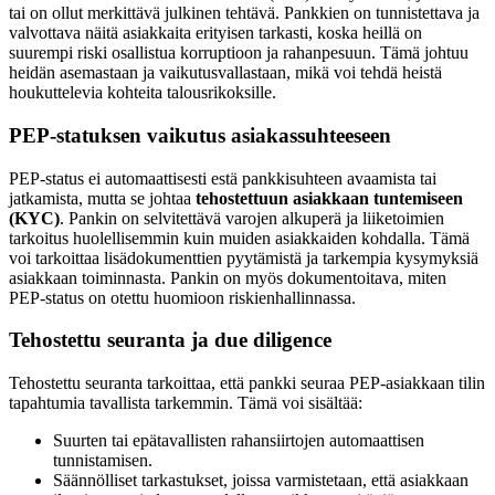
tai on ollut merkittävä julkinen tehtävä. Pankkien on tunnistettava ja
valvottava näitä asiakkaita erityisen tarkasti, koska heillä on
suurempi riski osallistua korruptioon ja rahanpesuun. Tämä johtuu
heidän asemastaan ja vaikutusvallastaan, mikä voi tehdä heistä
houkuttelevia kohteita talousrikoksille.
PEP-statuksen vaikutus asiakassuhteeseen
PEP-status ei automaattisesti estä pankkisuhteen avaamista tai
jatkamista, mutta se johtaa
tehostettuun asiakkaan tuntemiseen
(KYC)
. Pankin on selvitettävä varojen alkuperä ja liiketoimien
tarkoitus huolellisemmin kuin muiden asiakkaiden kohdalla. Tämä
voi tarkoittaa lisädokumenttien pyytämistä ja tarkempia kysymyksiä
asiakkaan toiminnasta. Pankin on myös dokumentoitava, miten
PEP-status on otettu huomioon riskienhallinnassa.
Tehostettu seuranta ja due diligence
Tehostettu seuranta tarkoittaa, että pankki seuraa PEP-asiakkaan tilin
tapahtumia tavallista tarkemmin. Tämä voi sisältää:
Suurten tai epätavallisten rahansiirtojen automaattisen
tunnistamisen.
Säännölliset tarkastukset, joissa varmistetaan, että asiakkaan