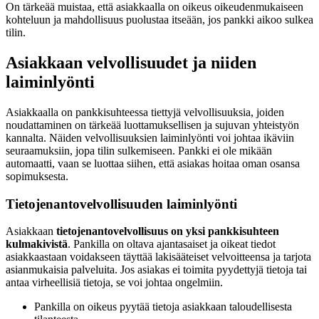
On tärkeää muistaa, että asiakkaalla on oikeus oikeudenmukaiseen
kohteluun ja mahdollisuus puolustaa itseään, jos pankki aikoo sulkea
tilin.
Asiakkaan velvollisuudet ja niiden
laiminlyönti
Asiakkaalla on pankkisuhteessa tiettyjä velvollisuuksia, joiden
noudattaminen on tärkeää luottamuksellisen ja sujuvan yhteistyön
kannalta. Näiden velvollisuuksien laiminlyönti voi johtaa ikäviin
seuraamuksiin, jopa tilin sulkemiseen. Pankki ei ole mikään
automaatti, vaan se luottaa siihen, että asiakas hoitaa oman osansa
sopimuksesta.
Tietojenantovelvollisuuden laiminlyönti
Asiakkaan
tietojenantovelvollisuus on yksi pankkisuhteen
kulmakivistä
. Pankilla on oltava ajantasaiset ja oikeat tiedot
asiakkaastaan voidakseen täyttää lakisääteiset velvoitteensa ja tarjota
asianmukaisia palveluita. Jos asiakas ei toimita pyydettyjä tietoja tai
antaa virheellisiä tietoja, se voi johtaa ongelmiin.
Pankilla on oikeus pyytää tietoja asiakkaan taloudellisesta