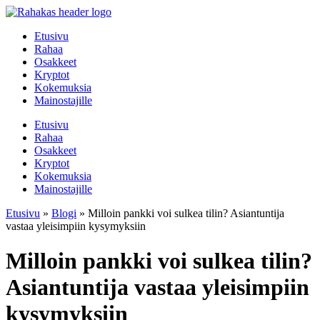
Mene
sisältöön
Etusivu
Rahaa
Osakkeet
Kryptot
Kokemuksia
Mainostajille
Etusivu
Rahaa
Osakkeet
Kryptot
Kokemuksia
Mainostajille
Etusivu
»
Blogi
»
Milloin pankki voi sulkea tilin? Asiantuntija
vastaa yleisimpiin kysymyksiin
Milloin pankki voi sulkea tilin?
Asiantuntija vastaa yleisimpiin
kysymyksiin