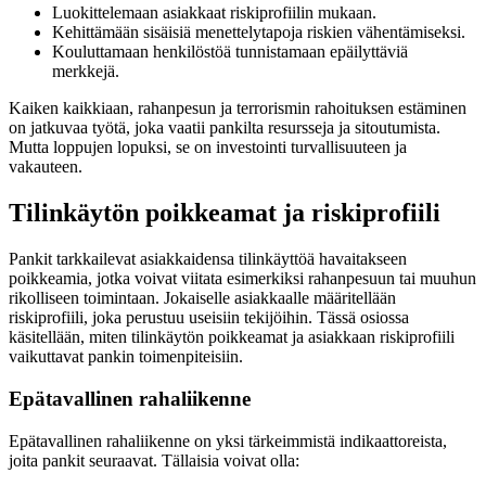
Luokittelemaan asiakkaat riskiprofiilin mukaan.
Kehittämään sisäisiä menettelytapoja riskien vähentämiseksi.
Kouluttamaan henkilöstöä tunnistamaan epäilyttäviä
merkkejä.
Kaiken kaikkiaan, rahanpesun ja terrorismin rahoituksen estäminen
on jatkuvaa työtä, joka vaatii pankilta resursseja ja sitoutumista.
Mutta loppujen lopuksi, se on investointi turvallisuuteen ja
vakauteen.
Tilinkäytön poikkeamat ja riskiprofiili
Pankit tarkkailevat asiakkaidensa tilinkäyttöä havaitakseen
poikkeamia, jotka voivat viitata esimerkiksi rahanpesuun tai muuhun
rikolliseen toimintaan. Jokaiselle asiakkaalle määritellään
riskiprofiili, joka perustuu useisiin tekijöihin. Tässä osiossa
käsitellään, miten tilinkäytön poikkeamat ja asiakkaan riskiprofiili
vaikuttavat pankin toimenpiteisiin.
Epätavallinen rahaliikenne
Epätavallinen rahaliikenne on yksi tärkeimmistä indikaattoreista,
joita pankit seuraavat. Tällaisia voivat olla: