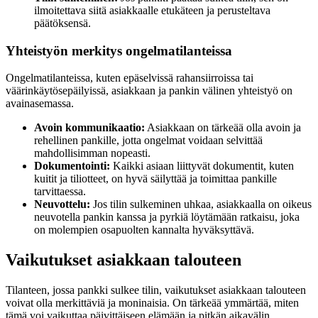
ilmoitettava siitä asiakkaalle etukäteen ja perusteltava
päätöksensä.
Yhteistyön merkitys ongelmatilanteissa
Ongelmatilanteissa, kuten epäselvissä rahansiirroissa tai
väärinkäytösepäilyissä, asiakkaan ja pankin välinen yhteistyö on
avainasemassa.
Avoin kommunikaatio:
Asiakkaan on tärkeää olla avoin ja
rehellinen pankille, jotta ongelmat voidaan selvittää
mahdollisimman nopeasti.
Dokumentointi:
Kaikki asiaan liittyvät dokumentit, kuten
kuitit ja tiliotteet, on hyvä säilyttää ja toimittaa pankille
tarvittaessa.
Neuvottelu:
Jos tilin sulkeminen uhkaa, asiakkaalla on oikeus
neuvotella pankin kanssa ja pyrkiä löytämään ratkaisu, joka
on molempien osapuolten kannalta hyväksyttävä.
Vaikutukset asiakkaan talouteen
Tilanteen, jossa pankki sulkee tilin, vaikutukset asiakkaan talouteen
voivat olla merkittäviä ja moninaisia. On tärkeää ymmärtää, miten
tämä voi vaikuttaa päivittäiseen elämään ja pitkän aikavälin