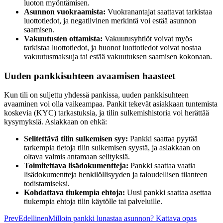
luoton myöntämisen.
Asunnon vuokraamista:
Vuokranantajat saattavat tarkistaa
luottotiedot, ja negatiivinen merkintä voi estää asunnon
saamisen.
Vakuutusten ottamista:
Vakuutusyhtiöt voivat myös
tarkistaa luottotiedot, ja huonot luottotiedot voivat nostaa
vakuutusmaksuja tai estää vakuutuksen saamisen kokonaan.
Uuden pankkisuhteen avaamisen haasteet
Kun tili on suljettu yhdessä pankissa, uuden pankkisuhteen
avaaminen voi olla vaikeampaa. Pankit tekevät asiakkaan tuntemista
koskevia (KYC) tarkastuksia, ja tilin sulkemishistoria voi herättää
kysymyksiä. Asiakkaan on ehkä:
Selitettävä tilin sulkemisen syy:
Pankki saattaa pyytää
tarkempia tietoja tilin sulkemisen syystä, ja asiakkaan on
oltava valmis antamaan selityksiä.
Toimitettava lisädokumentteja:
Pankki saattaa vaatia
lisädokumentteja henkilöllisyyden ja taloudellisen tilanteen
todistamiseksi.
Kohdattava tiukempia ehtoja:
Uusi pankki saattaa asettaa
tiukempia ehtoja tilin käytölle tai palveluille.
Prev
Edellinen
Milloin pankki lunastaa asunnon? Kattava opas