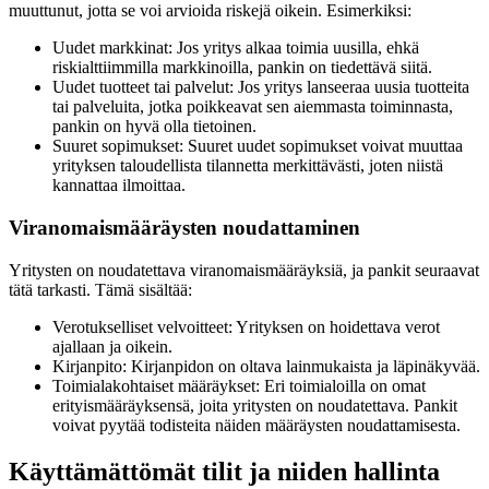
muuttunut, jotta se voi arvioida riskejä oikein. Esimerkiksi:
Uudet markkinat: Jos yritys alkaa toimia uusilla, ehkä
riskialttiimmilla markkinoilla, pankin on tiedettävä siitä.
Uudet tuotteet tai palvelut: Jos yritys lanseeraa uusia tuotteita
tai palveluita, jotka poikkeavat sen aiemmasta toiminnasta,
pankin on hyvä olla tietoinen.
Suuret sopimukset: Suuret uudet sopimukset voivat muuttaa
yrityksen taloudellista tilannetta merkittävästi, joten niistä
kannattaa ilmoittaa.
Viranomaismääräysten noudattaminen
Yritysten on noudatettava viranomaismääräyksiä, ja pankit seuraavat
tätä tarkasti. Tämä sisältää:
Verotukselliset velvoitteet: Yrityksen on hoidettava verot
ajallaan ja oikein.
Kirjanpito: Kirjanpidon on oltava lainmukaista ja läpinäkyvää.
Toimialakohtaiset määräykset: Eri toimialoilla on omat
erityismääräyksensä, joita yritysten on noudatettava. Pankit
voivat pyytää todisteita näiden määräysten noudattamisesta.
Käyttämättömät tilit ja niiden hallinta