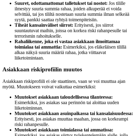
Suuret, odottamattomat talletukset tai nostot:
Jos tilille
ilmestyy suuria summia rahaa, joiden alkuperää ei voida
selvittää, tai jos tililtä nostetaan suuria summia ilman selkeää
syytä, pankki saattaa ryhtyä toimenpiteisiin.
Tiheät kansainväliset siirrot:
Erityisesti, jos siirrot
suuntautuvat maihin, joissa on korkea riski rahanpesulle tai
terrorismin rahoitukselle.
Rahaliikenne, joka ei vastaa asiakkaan ilmoittamaa
toimialaa tai ammattia:
Esimerkiksi, jos eläkeläisen tilillä
alkaa näkyä suuria määriä rahaa, jotka viittaavat
liiketoimintaan.
Asiakkaan riskiprofiilin muutos
Asiakkaan riskiprofiili ei ole staattinen, vaan se voi muuttua ajan
myötä. Muutokseen voivat vaikuttaa esimerkiksi:
Muutokset asiakkaan taloudellisessa tilanteessa:
Esimerkiksi, jos asiakas saa perinnön tai aloittaa uuden
liiketoiminnan.
Muutokset asiakkaan asuinpaikassa tai kansalaisuudessa:
Erityisesti, jos asiakas muuttaa maahan, jossa on korkeampi
riski rahanpesulle.
Muutokset asiakkaan toimialassa tai ammatissa:
Esimerkiksi, jos asiakas siirtyy työskentelemään alalle, jolla