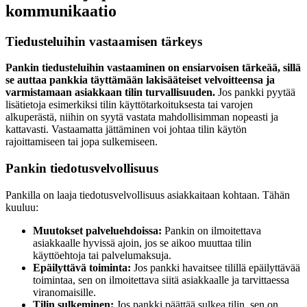
kommunikaatio
Tiedusteluihin vastaamisen tärkeys
Pankin tiedusteluihin vastaaminen on ensiarvoisen tärkeää, sillä
se auttaa pankkia täyttämään lakisääteiset velvoitteensa ja
varmistamaan asiakkaan tilin turvallisuuden.
Jos pankki pyytää
lisätietoja esimerkiksi tilin käyttötarkoituksesta tai varojen
alkuperästä, niihin on syytä vastata mahdollisimman nopeasti ja
kattavasti. Vastaamatta jättäminen voi johtaa tilin käytön
rajoittamiseen tai jopa sulkemiseen.
Pankin tiedotusvelvollisuus
Pankilla on laaja tiedotusvelvollisuus asiakkaitaan kohtaan. Tähän
kuuluu:
Muutokset palveluehdoissa:
Pankin on ilmoitettava
asiakkaalle hyvissä ajoin, jos se aikoo muuttaa tilin
käyttöehtoja tai palvelumaksuja.
Epäilyttävä toiminta:
Jos pankki havaitsee tilillä epäilyttävää
toimintaa, sen on ilmoitettava siitä asiakkaalle ja tarvittaessa
viranomaisille.
Tilin sulkeminen:
Jos pankki päättää sulkea tilin, sen on