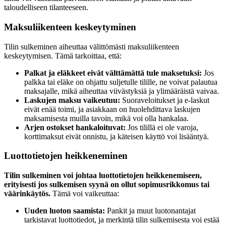
taloudelliseen tilanteeseen.
Maksuliikenteen keskeytyminen
Tilin sulkeminen aiheuttaa välittömästi maksuliikenteen
keskeytymisen. Tämä tarkoittaa, että:
Palkat ja eläkkeet eivät välttämättä tule maksetuksi:
Jos
palkka tai eläke on ohjattu suljetulle tilille, ne voivat palautua
maksajalle, mikä aiheuttaa viivästyksiä ja ylimääräistä vaivaa.
Laskujen maksu vaikeutuu:
Suoraveloitukset ja e-laskut
eivät enää toimi, ja asiakkaan on huolehdittava laskujen
maksamisesta muilla tavoin, mikä voi olla hankalaa.
Arjen ostokset hankaloituvat:
Jos tilillä ei ole varoja,
korttimaksut eivät onnistu, ja käteisen käyttö voi lisääntyä.
Luottotietojen heikkeneminen
Tilin sulkeminen voi johtaa luottotietojen heikkenemiseen,
erityisesti jos sulkemisen syynä on ollut sopimusrikkomus tai
väärinkäytös.
Tämä voi vaikeuttaa:
Uuden luoton saamista:
Pankit ja muut luotonantajat
tarkistavat luottotiedot, ja merkintä tilin sulkemisesta voi estää