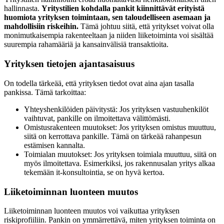
hallinnasta.
Yritystilien kohdalla pankit kiinnittävät erityistä
huomiota yrityksen toimintaan, sen taloudelliseen asemaan ja
mahdollisiin riskeihin.
Tämä johtuu siitä, että yritykset voivat olla
monimutkaisempia rakenteeltaan ja niiden liiketoiminta voi sisältää
suurempia rahamääriä ja kansainvälisiä transaktioita.
Yrityksen tietojen ajantasaisuus
On todella tärkeää, että yrityksen tiedot ovat aina ajan tasalla
pankissa. Tämä tarkoittaa:
Yhteyshenkilöiden päivitystä: Jos yrityksen vastuuhenkilöt
vaihtuvat, pankille on ilmoitettava välittömästi.
Omistusrakenteen muutokset: Jos yrityksen omistus muuttuu,
siitä on kerrottava pankille. Tämä on tärkeää rahanpesun
estämisen kannalta.
Toimialan muutokset: Jos yrityksen toimiala muuttuu, siitä on
myös ilmoitettava. Esimerkiksi, jos rakennusalan yritys alkaa
tekemään it-konsultointia, se on hyvä kertoa.
Liiketoiminnan luonteen muutos
Liiketoiminnan luonteen muutos voi vaikuttaa yrityksen
riskiprofiiliin. Pankin on ymmärrettävä, miten yrityksen toiminta on