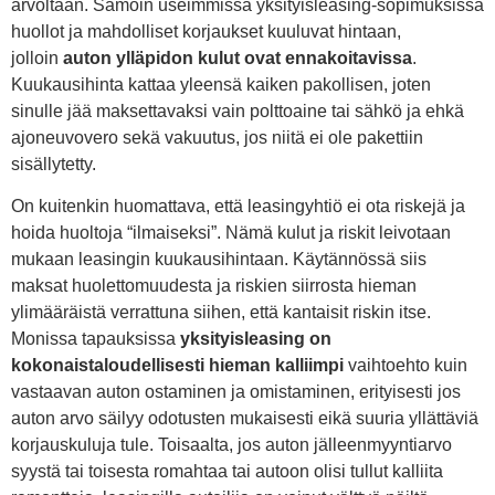
arvoltaan. Samoin useimmissa yksityisleasing-sopimuksissa
huollot ja mahdolliset korjaukset kuuluvat hintaan,
jolloin
auton ylläpidon kulut ovat ennakoitavissa
.
Kuukausihinta kattaa yleensä kaiken pakollisen, joten
sinulle jää maksettavaksi vain polttoaine tai sähkö ja ehkä
ajoneuvovero sekä vakuutus, jos niitä ei ole pakettiin
sisällytetty.
On kuitenkin huomattava, että leasingyhtiö ei ota riskejä ja
hoida huoltoja “ilmaiseksi”. Nämä kulut ja riskit leivotaan
mukaan leasingin kuukausihintaan. Käytännössä siis
maksat huolettomuudesta ja riskien siirrosta hieman
ylimääräistä verrattuna siihen, että kantaisit riskin itse.
Monissa tapauksissa
yksityisleasing on
kokonaistaloudellisesti hieman kalliimpi
vaihtoehto kuin
vastaavan auton ostaminen ja omistaminen, erityisesti jos
auton arvo säilyy odotusten mukaisesti eikä suuria yllättäviä
korjauskuluja tule. Toisaalta, jos auton jälleenmyyntiarvo
syystä tai toisesta romahtaa tai autoon olisi tullut kalliita