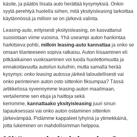
käsite, ja päätös liisata auto herättää kysymyksiä. Onkin
syytä perehtyä huolella siihen, mitä yksityisleasing tarkoittaa
käytännössä ja milloin se on järkevä valinta.
Leasing-auto, erityisesti yksityisleasing, on kasvattanut
suosiotaan viime vuosina. Yhä useampi auton hankintaa
harkitseva pohtii,
milloin leasing-auto kannattaa
ja onko se
omaan tilanteeseen sopiva ratkaisu. Auton liisaaminen eli
pitkäaikainen vuokraaminen voi tuoda huolettomuutta ja
ennakoitavuutta autoilun kuluihin, mutta samalla herää
kysymys:
onko leasing autossa järkeä
taloudellisesti vai
onko perinteinen auton osto sittenkin fiksumpaa? Tässä
artikkelissa syvennymme leasing-auton maailmaan,
vertailemme sen etuja ja haittoja sekä
kerromme,
kannattaako yksityisleasing
juuri sinun
tapauksessasi vai onko auton ostaminen sittenkin
järkevämpää. Pidämme kappaleet lyhyinä ja ytimekkäinä,
jotta lukeminen on mahdollisimman helppoa.