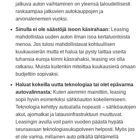
jatkuva auton vaihtaminen on yleensä taloudellisesti
raskaampaa jatkuvien autokauppojen ja
arvonalenemien vuoksi.
Sinulla ei ole säästöjä isoon käsirahaan:
Leasing
mahdollistaa uuden auton ilman isoa kertaluontoista
menoa. Jos tulosi mahdollistavat kohtuullisen
kuukausierän mutta et halua tai pysty laittaa useita
tuhansia euroja kiinni käsirahaksi, leasing voi olla
ratkaisu. Muista kuitenkin mitoittaa kuukausierä omaan
budjettiin sopivaksi.
Haluat kokeilla uutta teknologiaa tai olet epävarma
autovalinnasta:
Kuten aiemmin mainittiin, leasing
sopii hyvin esimerkiksi sähköauton kokeilemiseen.
Teknologia kehittyy autoalalla nopeasti – sähköautojen
akut, ajomatkat ja latausinfrastruktuuri muuttuvat.
Leasingin avulla voit parin vuoden päästä hypätä
seuraavaan teknologiasukupolveen helposti. Myös jos
et ole varma, millainen auto pitkällä tähtäimellä