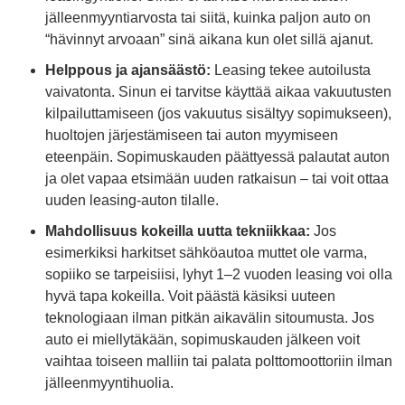
jälleenmyyntiarvosta tai siitä, kuinka paljon auto on
“hävinnyt arvoaan” sinä aikana kun olet sillä ajanut.
Helppous ja ajansäästö:
Leasing tekee autoilusta
vaivatonta. Sinun ei tarvitse käyttää aikaa vakuutusten
kilpailuttamiseen (jos vakuutus sisältyy sopimukseen),
huoltojen järjestämiseen tai auton myymiseen
eteenpäin. Sopimuskauden päättyessä palautat auton
ja olet vapaa etsimään uuden ratkaisun – tai voit ottaa
uuden leasing-auton tilalle.
Mahdollisuus kokeilla uutta tekniikkaa:
Jos
esimerkiksi harkitset sähköautoa muttet ole varma,
sopiiko se tarpeisiisi, lyhyt 1–2 vuoden leasing voi olla
hyvä tapa kokeilla. Voit päästä käsiksi uuteen
teknologiaan ilman pitkän aikavälin sitoumusta. Jos
auto ei miellytäkään, sopimuskauden jälkeen voit
vaihtaa toiseen malliin tai palata polttomoottoriin ilman
jälleenmyyntihuolia.