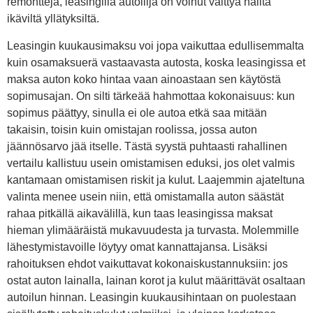
remontteja, leasingilla autoilija on voinut välttyä näiltä
ikäviltä yllätyksiltä.
Leasingin kuukausimaksu voi jopa vaikuttaa edullisemmalta
kuin osamaksuerä vastaavasta autosta, koska leasingissa et
maksa auton koko hintaa vaan ainoastaan sen käytöstä
sopimusajan. On silti tärkeää hahmottaa kokonaisuus: kun
sopimus päättyy, sinulla ei ole autoa etkä saa mitään
takaisin, toisin kuin omistajan roolissa, jossa auton
jäännösarvo jää itselle. Tästä syystä puhtaasti rahallinen
vertailu kallistuu usein omistamisen eduksi, jos olet valmis
kantamaan omistamisen riskit ja kulut. Laajemmin ajateltuna
valinta menee usein niin, että omistamalla auton säästät
rahaa pitkällä aikavälillä, kun taas leasingissa maksat
hieman ylimääräistä mukavuudesta ja turvasta. Molemmille
lähestymistavoille löytyy omat kannattajansa. Lisäksi
rahoituksen ehdot vaikuttavat kokonaiskustannuksiin: jos
ostat auton lainalla, lainan korot ja kulut määrittävät osaltaan
autoilun hinnan. Leasingin kuukausihintaan on puolestaan