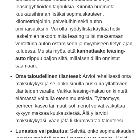
leasingyhtiöiden tarjouksia. Kiinnitä huomiota
kuukausihinnan lisäksi sopimuskauteen,
kilometrirajoihin, palveluihin sekä auton
ominaisuuksiin. Voi olla hyödyllistä käyttää hetki
laskelmien tekoon: mitä leasing tulisi maksamaan
verrattuna auton ostamiseen ja myymiseen tietyn ajan
kuluessa. Muista myös, että
kannattaako leasing-
auto
riippuu paljon siitä, millaisen diilin onnistut
saamaan.
Oma taloudellinen tilanteesi:
Arvioi rehellisesti oma
maksukykysi ja se, onko sinulla puskuria yllättävien
tilanteiden varalle. Vaikka leasing-maksu on kiinteä,
elämässä voi tulla eteen muutoksia. Työttömyys,
perheen kasvu tai muut isot menot voivat vaikuttaa
kykyyn maksaa kuukausierää. Älä yliarvioi
maksukykyäsi, vaan jätä liikkumavaraa talouteesi.
Lunastus vai palautus:
Selvitä, onko sopimuskauden