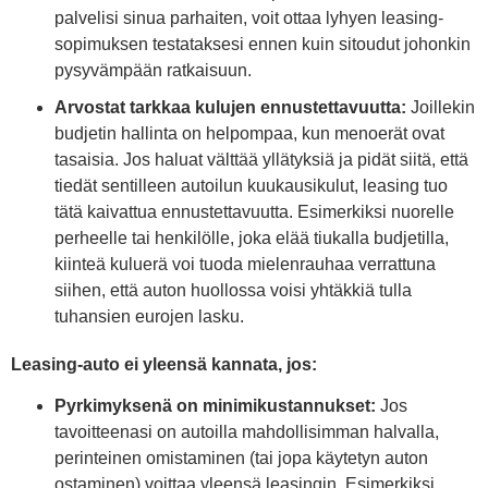
palvelisi sinua parhaiten, voit ottaa lyhyen leasing-
sopimuksen testataksesi ennen kuin sitoudut johonkin
pysyvämpään ratkaisuun.
Arvostat tarkkaa kulujen ennustettavuutta:
Joillekin
budjetin hallinta on helpompaa, kun menoerät ovat
tasaisia. Jos haluat välttää yllätyksiä ja pidät siitä, että
tiedät sentilleen autoilun kuukausikulut, leasing tuo
tätä kaivattua ennustettavuutta. Esimerkiksi nuorelle
perheelle tai henkilölle, joka elää tiukalla budjetilla,
kiinteä kuluerä voi tuoda mielenrauhaa verrattuna
siihen, että auton huollossa voisi yhtäkkiä tulla
tuhansien eurojen lasku.
Leasing-auto ei yleensä kannata, jos:
Pyrkimyksenä on minimikustannukset:
Jos
tavoitteenasi on autoilla mahdollisimman halvalla,
perinteinen omistaminen (tai jopa käytetyn auton
ostaminen) voittaa yleensä leasingin. Esimerkiksi