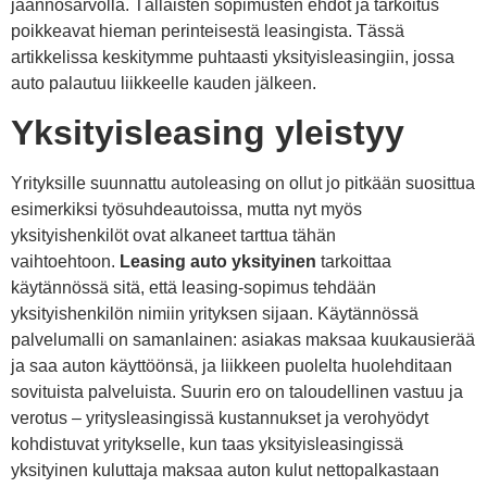
jäännösarvolla. Tällaisten sopimusten ehdot ja tarkoitus
poikkeavat hieman perinteisestä leasingista. Tässä
artikkelissa keskitymme puhtaasti yksityisleasingiin, jossa
auto palautuu liikkeelle kauden jälkeen.
Yksityisleasing yleistyy
Yrityksille suunnattu autoleasing on ollut jo pitkään suosittua
esimerkiksi työsuhdeautoissa, mutta nyt myös
yksityishenkilöt ovat alkaneet tarttua tähän
vaihtoehtoon.
Leasing auto yksityinen
tarkoittaa
käytännössä sitä, että leasing-sopimus tehdään
yksityishenkilön nimiin yrityksen sijaan. Käytännössä
palvelumalli on samanlainen: asiakas maksaa kuukausierää
ja saa auton käyttöönsä, ja liikkeen puolelta huolehditaan
sovituista palveluista. Suurin ero on taloudellinen vastuu ja
verotus – yritysleasingissä kustannukset ja verohyödyt
kohdistuvat yritykselle, kun taas yksityisleasingissä
yksityinen kuluttaja maksaa auton kulut nettopalkastaan