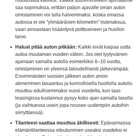
muodostua kalliiksi. Vaikka suuremmillekin ajomäärille
saa sopimuksia, erittäin paljon ajavalle oman auton
omistaminen voi tulla halvemmaksi, koska omassa
autossa ei ole “ylimääräisen kilometrin” lisämaksua,
vaan ainoastaan lisääntyvä polttoaineen ja huollon
tarve.
Haluat pitää auton pitkään:
Kaikki eivät kaipaa uutta
autoa muutaman vuoden välein. Jos olet tyytyväinen
ajamaan samalla autolla esimerkiksi 6–10 vuotta,
omistaminen on yleensä taloudellisesti järkevämpää.
Ensimmäisten vuosien jälkeen auton arvon
aleneminen tasaantuu ja kunnollisella huollolla autoilu
muuttuu edullisemmaksi vuosi vuodelta, kun taas
leasingissa kustannus pysyy koko ajan samalla tasolla
(ja vaihtuessa usein jopa nousee uudempiin autoihin
siirryttäessä).
Tilanteesi saattaa muuttua äkillisesti:
Epävarmassa
elämäntilanteessa sitoutuminen useaksi vuodeksi ei