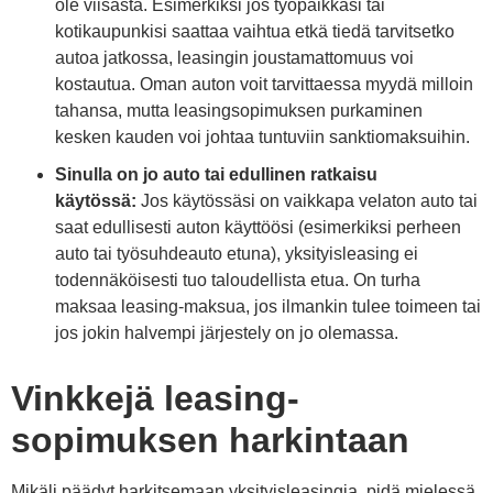
ole viisasta. Esimerkiksi jos työpaikkasi tai
kotikaupunkisi saattaa vaihtua etkä tiedä tarvitsetko
autoa jatkossa, leasingin joustamattomuus voi
kostautua. Oman auton voit tarvittaessa myydä milloin
tahansa, mutta leasingsopimuksen purkaminen
kesken kauden voi johtaa tuntuviin sanktiomaksuihin.
Sinulla on jo auto tai edullinen ratkaisu
käytössä:
Jos käytössäsi on vaikkapa velaton auto tai
saat edullisesti auton käyttöösi (esimerkiksi perheen
auto tai työsuhdeauto etuna), yksityisleasing ei
todennäköisesti tuo taloudellista etua. On turha
maksaa leasing-maksua, jos ilmankin tulee toimeen tai
jos jokin halvempi järjestely on jo olemassa.
Vinkkejä leasing-
sopimuksen harkintaan
Mikäli päädyt harkitsemaan yksityisleasingia, pidä mielessä