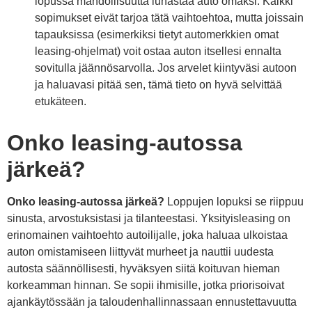
lopussa mahdollisuutta lunastaa auto omaksi. Kaikki
sopimukset eivät tarjoa tätä vaihtoehtoa, mutta joissain
tapauksissa (esimerkiksi tietyt automerkkien omat
leasing-ohjelmat) voit ostaa auton itsellesi ennalta
sovitulla jäännösarvolla. Jos arvelet kiintyväsi autoon
ja haluavasi pitää sen, tämä tieto on hyvä selvittää
etukäteen.
Onko leasing-autossa
järkeä?
Onko leasing-autossa järkeä?
Loppujen lopuksi se riippuu
sinusta, arvostuksistasi ja tilanteestasi. Yksityisleasing on
erinomainen vaihtoehto autoilijalle, joka haluaa ulkoistaa
auton omistamiseen liittyvät murheet ja nauttii uudesta
autosta säännöllisesti, hyväksyen siitä koituvan hieman
korkeamman hinnan. Se sopii ihmisille, jotka priorisoivat
ajankäytössään ja taloudenhallinnassaan ennustettavuutta