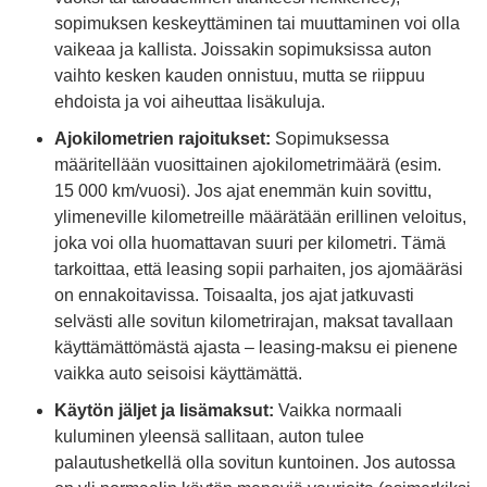
sopimuksen keskeyttäminen tai muuttaminen voi olla
vaikeaa ja kallista. Joissakin sopimuksissa auton
vaihto kesken kauden onnistuu, mutta se riippuu
ehdoista ja voi aiheuttaa lisäkuluja.
Ajokilometrien rajoitukset:
Sopimuksessa
määritellään vuosittainen ajokilometrimäärä (esim.
15 000 km/vuosi). Jos ajat enemmän kuin sovittu,
ylimeneville kilometreille määrätään erillinen veloitus,
joka voi olla huomattavan suuri per kilometri. Tämä
tarkoittaa, että leasing sopii parhaiten, jos ajomääräsi
on ennakoitavissa. Toisaalta, jos ajat jatkuvasti
selvästi alle sovitun kilometrirajan, maksat tavallaan
käyttämättömästä ajasta – leasing-maksu ei pienene
vaikka auto seisoisi käyttämättä.
Käytön jäljet ja lisämaksut:
Vaikka normaali
kuluminen yleensä sallitaan, auton tulee
palautushetkellä olla sovitun kuntoinen. Jos autossa