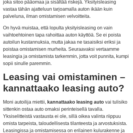
joka sitoo pääomaa ja sisältää riskejä. Yksityisleasing
vastaa tähän ajatteluun tarjoamalla auton ikään kuin
palveluna, ilman omistamisen velvoitteita.
On hyvä muistaa, että lopulta yksityisleasing on vain
vaihtoehtoinen tapa rahoittaa auton käyttöä. Se ei poista
autoilun kustannuksia, mutta jakaa ne tasaisiksi eriksi ja
poistaa omistamisen murheita. Seuraavaksi vertaamme
leasingia ja omistamista tarkemmin, jotta voit punnita, kumpi
sopii sinulle paremmin.
Leasing vai omistaminen –
kannattaako leasing auto?
Moni autoilija miettii,
kannattaako leasing auto
vai tulisiko
sittenkin ostaa auto omaksi perinteisellä tavalla.
Yksiselitteistä vastausta ei ole, sillä oikea valinta riippuu
omista tarpeista, taloudellisesta tilanteesta ja arvostuksista.
Leasingissa ja omistamisessa on erilainen kulurakenne ja