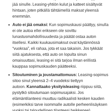
jää sinulle. Leasing-yhtiön kulut ja katteet sisältyvät
hintaan, joten pitkällä tähtäimellä maksat yleensä
enemmän.
Auto ei jää omaksi:
Kun sopimuskausi päättyy, sinulla
ei ole autoa ellei erikseen ole sovittu
lunastusmahdollisuudesta ja päätät ostaa auton
itsellesi. Kaikki kuukausimaksut ovat käytännössä
“vuokraa”, eli rahaa, jota et saa takaisin. Jos tykkäät
siitä ajatuksesta, että auto on lopulta sinun
omaisuuttasi, leasing ei sitä tarjoa ilman erillistä
kauppaa sopimuskauden päätteeksi.
Sitoutuminen ja joustamattomuus:
Leasing-sopimus
sitoo sinut yleensä 2–4 vuodeksi tiettyyn
autoon.
Kannattaako yksityisleasing
riippuu siitä,
pystytkö sitoutumaan sopimusajaksi. Jos
elämäntilanteesi muuttuu radikaalisti kesken kauden
(esimerkiksi tarve isommalle autolle perheenlisäyksen
vuoksi tai taloudellinen tilanteesi heikkenee),