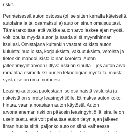
riskit.
Perinteisessä auton ostossa (oli se sitten kerralla käteisellä,
autolainalla tai osamaksulla) auto on sinun omaisuuttasi.
Tämä tarkoittaa, että vaikka auton arvo laskee ajan myötä,
voit lopulta myydä auton ja saada siitä myyntihinnan
itsellesi. Omistajana kuitenkin vastaat kaikista auton
kuluista: huolloista, korjauksista, vakuutuksista, veroista ja
tietenkin mahdollisista lainan koroista. Auton
jälleenmyyntiarvoon liittyvä riski on sinulla – jos auton arvo
romahtaa esimerkiksi uuden teknologian myötä tai muista
syistä, se on oma murheesi.
Leasing-autossa puolestaan iso osa näistä vastuista ja
riskeistä on siirretty leasingyhtiölle. Et maksa auton koko
hintaa, vaan ainoastaan auton käytöstä. Auton
arvonaleneman riski on pääosin leasingyhtiöllä: sinulle on
usein taattu, että voit palauttaa auton tietyn ajan jälkeen
ilman huolta siitä, paljonko auto on siinä vaiheessa