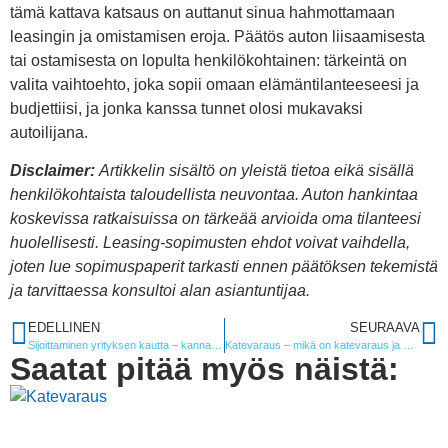
tämä kattava katsaus on auttanut sinua hahmottamaan
leasingin ja omistamisen eroja. Päätös auton liisaamisesta
tai ostamisesta on lopulta henkilökohtainen: tärkeintä on
valita vaihtoehto, joka sopii omaan elämäntilanteeseesi ja
budjettiisi, ja jonka kanssa tunnet olosi mukavaksi
autoilijana.
Disclaimer:
Artikkelin sisältö on yleistä tietoa eikä sisällä
henkilökohtaista taloudellista neuvontaa. Auton hankintaa
koskevissa ratkaisuissa on tärkeää arvioida oma tilanteesi
huolellisesti. Leasing-sopimusten ehdot voivat vaihdella,
joten lue sopimuspaperit tarkasti ennen päätöksen tekemistä
ja tarvittaessa konsultoi alan asiantuntijaa.
EDELLINEN
SEURAAVA
Sijoittaminen yrityksen kautta – kannattaako se?
Katevaraus – mikä on katevaraus ja miten se toimii?
Saatat pitää myös näistä: