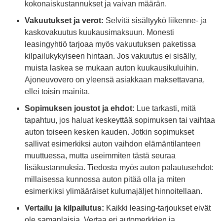
kokonaiskustannukset ja vaivan määrän.
Vakuutukset ja verot:
Selvitä sisältyykö liikenne- ja
kaskovakuutus kuukausimaksuun. Monesti
leasingyhtiö tarjoaa myös vakuutuksen paketissa
kilpailukykyiseen hintaan. Jos vakuutus ei sisälly,
muista laskea se mukaan auton kuukausikuluihin.
Ajoneuvovero on yleensä asiakkaan maksettavana,
ellei toisin mainita.
Sopimuksen joustot ja ehdot:
Lue tarkasti, mitä
tapahtuu, jos haluat keskeyttää sopimuksen tai vaihtaa
auton toiseen kesken kauden. Jotkin sopimukset
sallivat esimerkiksi auton vaihdon elämäntilanteen
muuttuessa, mutta useimmiten tästä seuraa
lisäkustannuksia. Tiedosta myös auton palautusehdot:
millaisessa kunnossa auton pitää olla ja miten
esimerkiksi ylimääräiset kulumajäljet hinnoitellaan.
Vertailu ja kilpailutus:
Kaikki leasing-tarjoukset eivät
ole samanlaisia. Vertaa eri automerkkien ja