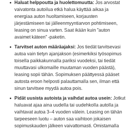
Haluat helppoutta ja huolettomuutta:
Jos arvostat
vaivatonta autoilua etkä halua käyttää aikaa ja
energiaa auton huoltamiseen, korjausten
järjestämiseen tai jälleenmyyntiarvon pohtimiseen,
leasing on sinua varten. Saat ikään kuin ”auton
avaimet käteen” -paketin.
Tarvitset auton määräajaksi:
Jos tiedät tarvitsevasi
autoa vain tietyn ajanjakson (esimerkiksi työsopimus
toisella paikkakunnalla pariksi vuodeksi, tai tiedät
muuttavasi ulkomaille muutaman vuoden päästä),
leasing sopii tähän. Sopimuksen päättyessä pääset
autosta eroon helposti palauttamalla sen, ilman että
sinun tarvitsee myydä autoa pois.
Pidät uusista autoista ja vaihdat autoa usein:
Jotkut
haluavat ajaa aina uudella tai uudehkolla autolla ja
vaihtavat autoa 3–4 vuoden välein. Leasing on tähän
tarpeeseen luotu – auton saa vaihtoon jokaisen
sopimuskauden jälkeen vaivattomasti. Omistamalla