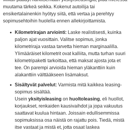
muutama tärkeä seikka. Kokenut autoilija tai
ensikertalainenkin hyötyy siitä, että vertaa ja perehtyy
sopimusehtoihin huolella ennen allekirjoittamista.
Kilometrirajan arviointi:
Laske realistisesti, kuinka
paljon ajat vuosittain. Valitse sopimus, jonka
kilometriraja vastaa tarvetta hieman marginaalilla.
Ylimääräiset kilometrit ovat kalliita, mutta turhan suuri
kilometripaketti tarkoittaa, että maksat ajosta jota et
tee. On parempi arvioida hieman yläkanttiin kuin
alakanttiin välttääkseen lisämaksut.
Sisältyvät palvelut:
Varmista mitä kaikkea leasing-
sopimus sisältää.
Usein
yksityisleasing
on
huoltoleasing
, eli huollot,
korjaukset, renkaiden kausivaihdot ja jopa vakuutus
saattavat kuulua hintaan. Joissain edullisemmissa
sopimuksissa osa näistä on rajattu pois. Tiedä, mistä
itse vastaat ja mistä et, jotta osaat laskea