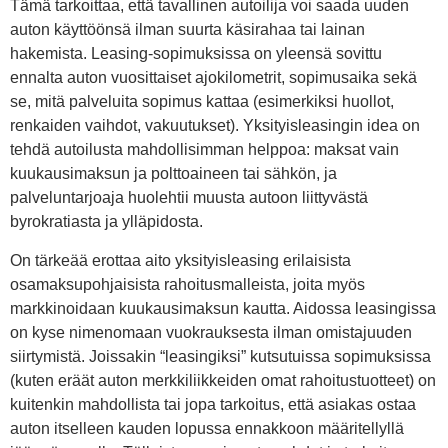
Tämä tarkoittaa, että tavallinen autoilija voi saada uuden
auton käyttöönsä ilman suurta käsirahaa tai lainan
hakemista. Leasing-sopimuksissa on yleensä sovittu
ennalta auton vuosittaiset ajokilometrit, sopimusaika sekä
se, mitä palveluita sopimus kattaa (esimerkiksi huollot,
renkaiden vaihdot, vakuutukset). Yksityisleasingin idea on
tehdä autoilusta mahdollisimman helppoa: maksat vain
kuukausimaksun ja polttoaineen tai sähkön, ja
palveluntarjoaja huolehtii muusta autoon liittyvästä
byrokratiasta ja ylläpidosta.
On tärkeää erottaa aito yksityisleasing erilaisista
osamaksupohjaisista rahoitusmalleista, joita myös
markkinoidaan kuukausimaksun kautta. Aidossa leasingissa
on kyse nimenomaan vuokrauksesta ilman omistajuuden
siirtymistä. Joissakin “leasingiksi” kutsutuissa sopimuksissa
(kuten eräät auton merkkiliikkeiden omat rahoitustuotteet) on
kuitenkin mahdollista tai jopa tarkoitus, että asiakas ostaa
auton itselleen kauden lopussa ennakkoon määritellyllä