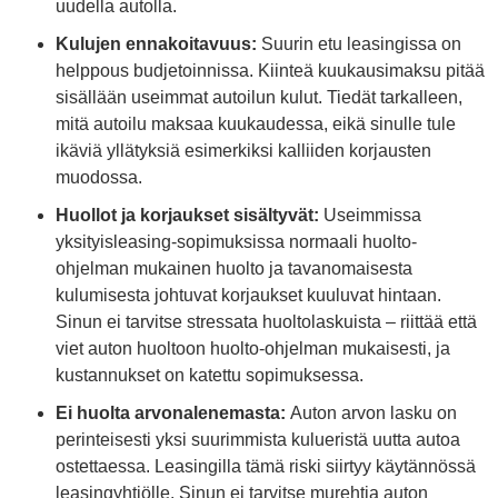
uudella autolla.
Kulujen ennakoitavuus:
Suurin etu leasingissa on
helppous budjetoinnissa. Kiinteä kuukausimaksu pitää
sisällään useimmat autoilun kulut. Tiedät tarkalleen,
mitä autoilu maksaa kuukaudessa, eikä sinulle tule
ikäviä yllätyksiä esimerkiksi kalliiden korjausten
muodossa.
Huollot ja korjaukset sisältyvät:
Useimmissa
yksityisleasing-sopimuksissa normaali huolto-
ohjelman mukainen huolto ja tavanomaisesta
kulumisesta johtuvat korjaukset kuuluvat hintaan.
Sinun ei tarvitse stressata huoltolaskuista – riittää että
viet auton huoltoon huolto-ohjelman mukaisesti, ja
kustannukset on katettu sopimuksessa.
Ei huolta arvonalenemasta:
Auton arvon lasku on
perinteisesti yksi suurimmista kulueristä uutta autoa
ostettaessa. Leasingilla tämä riski siirtyy käytännössä
leasingyhtiölle. Sinun ei tarvitse murehtia auton