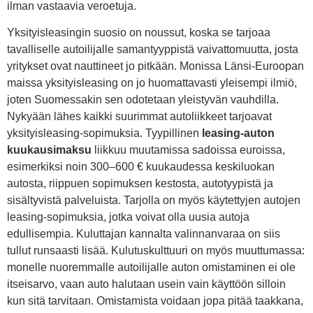
ilman vastaavia veroetuja.
Yksityisleasingin suosio on noussut, koska se tarjoaa
tavalliselle autoilijalle samantyyppistä vaivattomuutta, josta
yritykset ovat nauttineet jo pitkään. Monissa Länsi-Euroopan
maissa yksityisleasing on jo huomattavasti yleisempi ilmiö,
joten Suomessakin sen odotetaan yleistyvän vauhdilla.
Nykyään lähes kaikki suurimmat autoliikkeet tarjoavat
yksityisleasing-sopimuksia. Tyypillinen
leasing-auton
kuukausimaksu
liikkuu muutamissa sadoissa euroissa,
esimerkiksi noin 300–600 € kuukaudessa keskiluokan
autosta, riippuen sopimuksen kestosta, autotyypistä ja
sisältyvistä palveluista. Tarjolla on myös käytettyjen autojen
leasing-sopimuksia, jotka voivat olla uusia autoja
edullisempia. Kuluttajan kannalta valinnanvaraa on siis
tullut runsaasti lisää. Kulutuskulttuuri on myös muuttumassa:
monelle nuoremmalle autoilijalle auton omistaminen ei ole
itseisarvo, vaan auto halutaan usein vain käyttöön silloin
kun sitä tarvitaan. Omistamista voidaan jopa pitää taakkana,