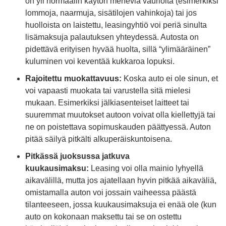
on yli normaalin käytön meneviä vaurioita (esimerkiksi
lommoja, naarmuja, sisätilojen vahinkoja) tai jos
huolloista on laistettu, leasingyhtiö voi periä sinulta
lisämaksuja palautuksen yhteydessä. Autosta on
pidettävä erityisen hyvää huolta, sillä “ylimääräinen”
kuluminen voi keventää kukkaroa lopuksi.
Rajoitettu muokattavuus:
Koska auto ei ole sinun, et
voi vapaasti muokata tai varustella sitä mielesi
mukaan. Esimerkiksi jälkiasenteiset laitteet tai
suuremmat muutokset autoon voivat olla kiellettyjä tai
ne on poistettava sopimuskauden päättyessä. Auton
pitää säilyä pitkälti alkuperäiskuntoisena.
Pitkässä juoksussa jatkuva
kuukausimaksu:
Leasing voi olla mainio lyhyellä
aikavälillä, mutta jos ajatellaan hyvin pitkää aikaväliä,
omistamalla auton voi jossain vaiheessa päästä
tilanteeseen, jossa kuukausimaksuja ei enää ole (kun
auto on kokonaan maksettu tai se on ostettu