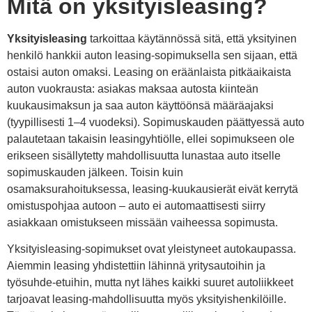
Mitä on yksityisleasing?
Yksityisleasing
tarkoittaa käytännössä sitä, että yksityinen
henkilö hankkii auton leasing-sopimuksella sen sijaan, että
ostaisi auton omaksi. Leasing on eräänlaista pitkäaikaista
auton vuokrausta: asiakas maksaa autosta kiinteän
kuukausimaksun ja saa auton käyttöönsä määräajaksi
(tyypillisesti 1–4 vuodeksi). Sopimuskauden päättyessä auto
palautetaan takaisin leasingyhtiölle, ellei sopimukseen ole
erikseen sisällytetty mahdollisuutta lunastaa auto itselle
sopimuskauden jälkeen. Toisin kuin
osamaksurahoituksessa, leasing-kuukausierät eivät kerrytä
omistuspohjaa autoon – auto ei automaattisesti siirry
asiakkaan omistukseen missään vaiheessa sopimusta.
Yksityisleasing-sopimukset ovat yleistyneet autokaupassa.
Aiemmin leasing yhdistettiin lähinnä yritysautoihin ja
työsuhde-etuihin, mutta nyt lähes kaikki suuret autoliikkeet
tarjoavat leasing-mahdollisuutta myös yksityishenkilöille.