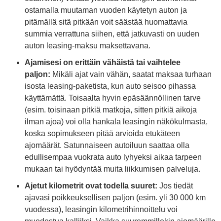
ostamalla muutaman vuoden käytetyn auton ja
pitämällä sitä pitkään voit säästää huomattavia
summia verrattuna siihen, että jatkuvasti on uuden
auton leasing-maksu maksettavana.
Ajamisesi on erittäin vähäistä tai vaihtelee
paljon:
Mikäli ajat vain vähän, saatat maksaa turhaan
isosta leasing-paketista, kun auto seisoo pihassa
käyttämättä. Toisaalta hyvin epäsäännöllinen tarve
(esim. toisinaan pitkiä matkoja, sitten pitkiä aikoja
ilman ajoa) voi olla hankala leasingin näkökulmasta,
koska sopimukseen pitää arvioida etukäteen
ajomäärät. Satunnaiseen autoiluun saattaa olla
edullisempaa vuokrata auto lyhyeksi aikaa tarpeen
mukaan tai hyödyntää muita liikkumisen palveluja.
Ajetut kilometrit ovat todella suuret:
Jos tiedät
ajavasi poikkeuksellisen paljon (esim. yli 30 000 km
vuodessa), leasingin kilometrihinnoittelu voi