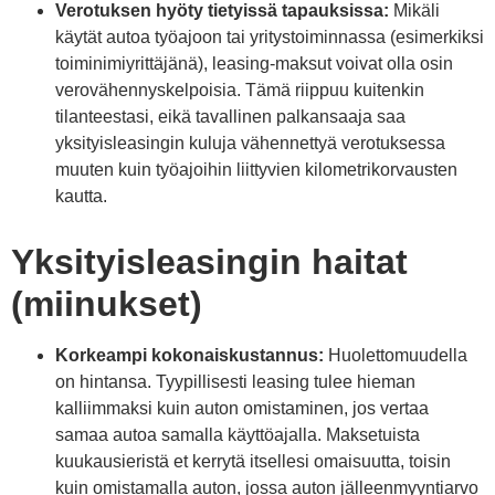
Verotuksen hyöty tietyissä tapauksissa:
Mikäli
käytät autoa työajoon tai yritystoiminnassa (esimerkiksi
toiminimiyrittäjänä), leasing-maksut voivat olla osin
verovähennyskelpoisia. Tämä riippuu kuitenkin
tilanteestasi, eikä tavallinen palkansaaja saa
yksityisleasingin kuluja vähennettyä verotuksessa
muuten kuin työajoihin liittyvien kilometrikorvausten
kautta.
Yksityisleasingin haitat
(miinukset)
Korkeampi kokonaiskustannus:
Huolettomuudella
on hintansa. Tyypillisesti leasing tulee hieman
kalliimmaksi kuin auton omistaminen, jos vertaa
samaa autoa samalla käyttöajalla. Maksetuista
kuukausieristä et kerrytä itsellesi omaisuutta, toisin
kuin omistamalla auton, jossa auton jälleenmyyntiarvo