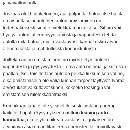
ja vaivattomuutta.
Jos taas olet hintatietoinen, ajat paljon tai haluat itse hallita
omaisuuttasi, perinteinen auton omistaminen on
todennäköisesti sinulle mielekkäämpi ratkaisu. Silloin voit
hyötyä auton jälleenmyyntiarvosta ja vapaudesta tehdä
autolla mitä haluat, mutta vastaavasti kannat riskin arvon
alenemisesta ja mahdollisista korjauskuluista.
Joillekin auton omistaminen tuo myös tietyn tunteen
vapaudesta ja pysyvyydestä – oma auto on oma, ja siitä saa
päättää itse. Toisille taas auto on pelkkä liikkumisen väline,
eikä omistamisella ole väliä kunhan tarpeet täyttyvät. Nämä
arvostukset vaikuttavat siihen, kokeeko leasingin vai
omistamisen mielekkäämmäksi.
Kumpikaan tapa ei ole yksiselitteisesti toistaan parempi
kaikille. Lopulta kysymykseen
milloin leasing auto
kannattaa
, ei ole yhtä oikeaa vastausta – jokaisen on
arvioitava asia oman tilanteensa perusteella. Toivottavasti