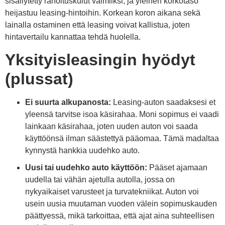
sisällytetty rahoituskulut valmiiksi, ja yleinen korkotaso
heijastuu leasing-hintoihin. Korkean koron aikana sekä
lainalla ostaminen että leasing voivat kallistua, joten
hintavertailu kannattaa tehdä huolella.
Yksityisleasingin hyödyt
(plussat)
Ei suurta alkupanosta:
Leasing-auton saadaksesi et
yleensä tarvitse isoa käsirahaa. Moni sopimus ei vaadi
lainkaan käsirahaa, joten uuden auton voi saada
käyttöönsä ilman säästettyä pääomaa. Tämä madaltaa
kynnystä hankkia uudehko auto.
Uusi tai uudehko auto käyttöön:
Pääset ajamaan
uudella tai vähän ajetulla autolla, jossa on
nykyaikaiset varusteet ja turvatekniikat. Auton voi
usein uusia muutaman vuoden välein sopimuskauden
päättyessä, mikä tarkoittaa, että ajat aina suhteellisen