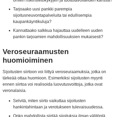
omien riskinsietokykyjen ja tuottotavoitteiden kanssa?
Tarjoaako uusi pankki parempia
sijoitusneuvontapalveluita tai edullisempia
kaupankäyntikuluja?
Kannattaako salkkua hajauttaa uudelleen uuden
pankin tarjoamien mahdollisuuksien mukaisesti?
Veroseuraamusten
huomioiminen
Sijoitusten siirtoon voi liittyä veroseuraamuksia, jotka on
tärkeää ottaa huomioon. Esimerkiksi sijoitusten myynti
ennen siirtoa voi realisoida luovutusvoittoja, jotka ovat
veronalaisia.
Selvitä, miten siirto vaikuttaa sijoitusten
hankintahintaan ja verotukseen tulevaisuudessa.
Onko mahdollista siirtää sijoituksia ilman välitöntä