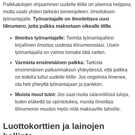
Palkkatulojen ohjaaminen uudelle tilille on yleensä helppoa,
mutta vaatii yhden tärkeän toimenpiteen: ilmoituksen
työnantajalle.
Työnantajalle on ilmoitettava uusi
tilinumero, jotta palkka maksetaan oikealle tilille.
Ilmoitus työnantajalle:
Toimita työnantajallesi
kirjallinen ilmoitus uudesta tilinumerostasi. Usein
työnantajalla on valmis lomake tätä varten.
Varmista ensimmäinen palkka:
Tarkista
ensimmäisen palkanmaksun yhteydessä, että palkka
on todella tullut uudelle tilille. Jos ongelmia ilmenee,
ota heti yhteyttä työnantajaan ja pankkiin.
Muista muut tulot:
Jos saat muita säännöllisiä tuloja,
kuten eläkettä tai opintotukea, muista ilmoittaa
tilinumeron muutos myös niitä maksaville tahoille.
Luottokorttien ja lainojen