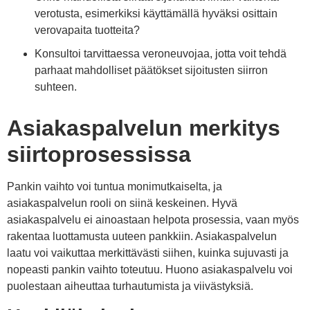
verotusta, esimerkiksi käyttämällä hyväksi osittain
verovapaita tuotteita?
Konsultoi tarvittaessa veroneuvojaa, jotta voit tehdä
parhaat mahdolliset päätökset sijoitusten siirron
suhteen.
Asiakaspalvelun merkitys
siirtoprosessissa
Pankin vaihto voi tuntua monimutkaiselta, ja
asiakaspalvelun rooli on siinä keskeinen. Hyvä
asiakaspalvelu ei ainoastaan helpota prosessia, vaan myös
rakentaa luottamusta uuteen pankkiin. Asiakaspalvelun
laatu voi vaikuttaa merkittävästi siihen, kuinka sujuvasti ja
nopeasti pankin vaihto toteutuu. Huono asiakaspalvelu voi
puolestaan aiheuttaa turhautumista ja viivästyksiä.