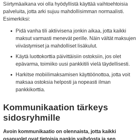
Siirtymäaikana voi olla hyödyllistä käyttää vaihtoehtoisia
palveluita, jotta arki sujuu mahdollisimman normaalisti.
Esimerkiksi:
Pidä vanha tili aktiivisena jonkin aikaa, jotta kaikki
maksut varmasti menevät perille. Näin vältät maksujen
viivästymiset ja mahdolliset lisäkulut.
Käytä luottokorttia päivittäisiin ostoksiin, jos olet
epävarma, toimiiko uusi pankkitili vielä täydellisesti.
Harkitse mobiilimaksamisen käyttöönottoa, jotta voit
maksaa ostoksia helposti ja nopeasti ilman
pankkikorttia.
Kommunikaation tärkeys
sidosryhmille
Avoin kommunikaatio on olennaista, jotta kaikki
osapuolet ovat tietoisia pankin vaihdosta ja sen