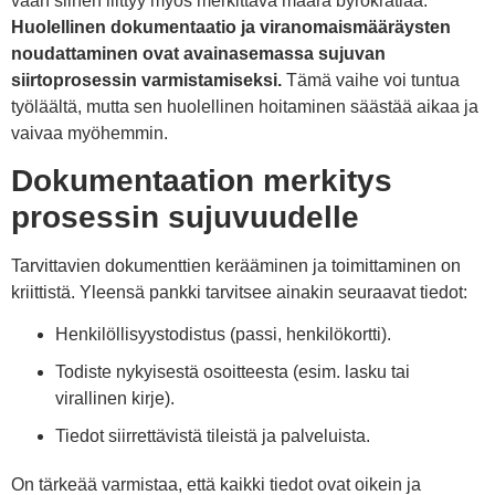
vaan siihen liittyy myös merkittävä määrä byrokratiaa.
Huolellinen dokumentaatio ja viranomaismääräysten
noudattaminen ovat avainasemassa sujuvan
siirtoprosessin varmistamiseksi.
Tämä vaihe voi tuntua
työläältä, mutta sen huolellinen hoitaminen säästää aikaa ja
vaivaa myöhemmin.
Dokumentaation merkitys
prosessin sujuvuudelle
Tarvittavien dokumenttien kerääminen ja toimittaminen on
kriittistä. Yleensä pankki tarvitsee ainakin seuraavat tiedot:
Henkilöllisyystodistus (passi, henkilökortti).
Todiste nykyisestä osoitteesta (esim. lasku tai
virallinen kirje).
Tiedot siirrettävistä tileistä ja palveluista.
On tärkeää varmistaa, että kaikki tiedot ovat oikein ja