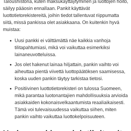
Taloushistoria, kuten maksukäyttäytyminen ja luottojen hoito,
säilyy pääosin ennallaan. Pankit käyttävät
luottotietorekistereitä, joihin tiedot tallentuvat riippumatta
siitä, missä pankissa olet asiakkaana. On kuitenkin hyvä
muistaa:
Uusi pankki ei välttämättä näe kaikkia vanhoja
tilitapahtumiasi, mikä voi vaikuttaa esimerkiksi
lainaneuvotteluissa.
Jos olet hakenut lainaa hiljattain, pankin vaihto voi
aiheuttaa pientä viivettä luottopäätöksen saamisessa,
koska uuden pankin täytyy tarkistaa tietosi.
Positiivinen luottotietorekisteri on tulossa Suomeen,
mikä parantaa luotonantajien mahdollisuuksia arvioida
asiakkaiden kokonaisvelkaantumista reaaliaikaisesti.
Tämä voi tulevaisuudessa vaikuttaa siihen, miten
pankin vaihto vaikuttaa luottokelpoisuuteen.