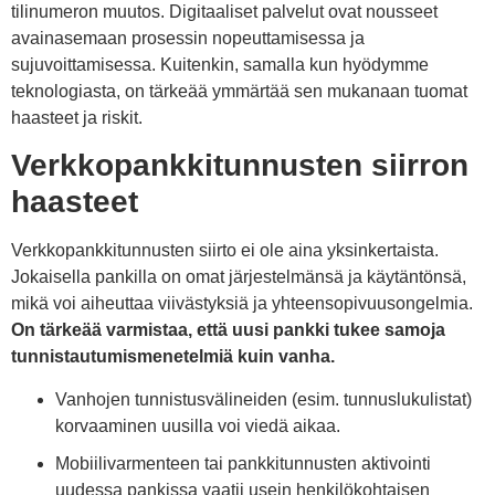
tilinumeron muutos. Digitaaliset palvelut ovat nousseet
avainasemaan prosessin nopeuttamisessa ja
sujuvoittamisessa. Kuitenkin, samalla kun hyödymme
teknologiasta, on tärkeää ymmärtää sen mukanaan tuomat
haasteet ja riskit.
Verkkopankkitunnusten siirron
haasteet
Verkkopankkitunnusten siirto ei ole aina yksinkertaista.
Jokaisella pankilla on omat järjestelmänsä ja käytäntönsä,
mikä voi aiheuttaa viivästyksiä ja yhteensopivuusongelmia.
On tärkeää varmistaa, että uusi pankki tukee samoja
tunnistautumismenetelmiä kuin vanha.
Vanhojen tunnistusvälineiden (esim. tunnuslukulistat)
korvaaminen uusilla voi viedä aikaa.
Mobiilivarmenteen tai pankkitunnusten aktivointi
uudessa pankissa vaatii usein henkilökohtaisen