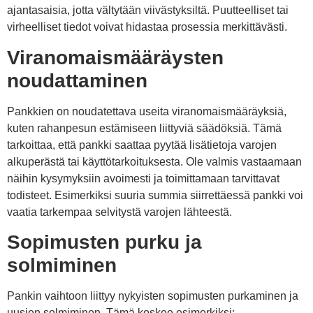
ajantasaisia, jotta vältytään viivästyksiltä. Puutteelliset tai
virheelliset tiedot voivat hidastaa prosessia merkittävästi.
Viranomaismääräysten
noudattaminen
Pankkien on noudatettava useita viranomaismääräyksiä,
kuten rahanpesun estämiseen liittyviä säädöksiä. Tämä
tarkoittaa, että pankki saattaa pyytää lisätietoja varojen
alkuperästä tai käyttötarkoituksesta. Ole valmis vastaamaan
näihin kysymyksiin avoimesti ja toimittamaan tarvittavat
todisteet. Esimerkiksi suuria summia siirrettäessä pankki voi
vaatia tarkempaa selvitystä varojen lähteestä.
Sopimusten purku ja
solmiminen
Pankin vaihtoon liittyy nykyisten sopimusten purkaminen ja
uusien solmiminen. Tämä koskee esimerkiksi: