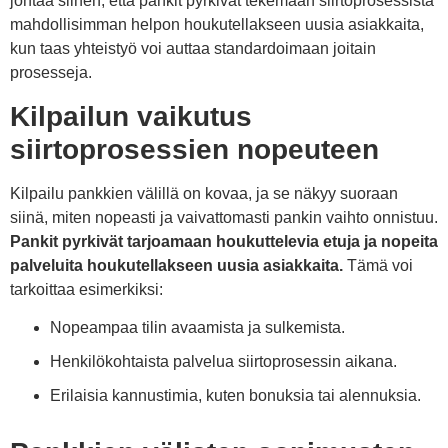
johtaa siihen, että pankit pyrkivät tekemään siirtoprosessista
mahdollisimman helpon houkutellakseen uusia asiakkaita,
kun taas yhteistyö voi auttaa standardoimaan joitain
prosesseja.
Kilpailun vaikutus
siirtoprosessien nopeuteen
Kilpailu pankkien välillä on kovaa, ja se näkyy suoraan
siinä, miten nopeasti ja vaivattomasti pankin vaihto onnistuu.
Pankit pyrkivät tarjoamaan houkuttelevia etuja ja nopeita
palveluita houkutellakseen uusia asiakkaita.
Tämä voi
tarkoittaa esimerkiksi:
Nopeampaa tilin avaamista ja sulkemista.
Henkilökohtaista palvelua siirtoprosessin aikana.
Erilaisia kannustimia, kuten bonuksia tai alennuksia.