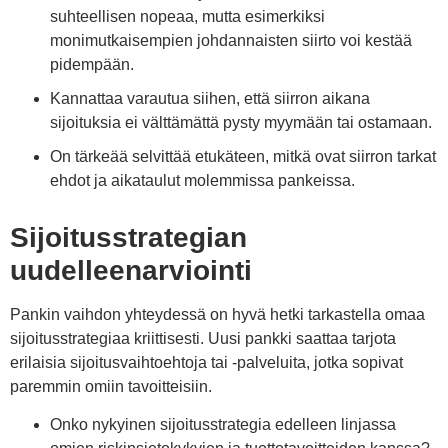
suhteellisen nopeaa, mutta esimerkiksi
monimutkaisempien johdannaisten siirto voi kestää
pidempään.
Kannattaa varautua siihen, että siirron aikana
sijoituksia ei välttämättä pysty myymään tai ostamaan.
On tärkeää selvittää etukäteen, mitkä ovat siirron tarkat
ehdot ja aikataulut molemmissa pankeissa.
Sijoitusstrategian
uudelleenarviointi
Pankin vaihdon yhteydessä on hyvä hetki tarkastella omaa
sijoitusstrategiaa kriittisesti. Uusi pankki saattaa tarjota
erilaisia sijoitusvaihtoehtoja tai -palveluita, jotka sopivat
paremmin omiin tavoitteisiin.
Onko nykyinen sijoitusstrategia edelleen linjassa