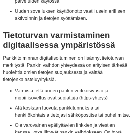
palveluiden käytössä.
Uuden sovelluksen käyttöönotto vaatii usein erillisen
aktivoinnin ja tietojen syöttämisen.
Tietoturvan varmistaminen
digitaalisessa ympäristössä
Pankkitoiminnan digitalisoituminen on lisännyt tietoturvan
merkitystä. Pankin vaihdon yhteydessä on erityisen tärkeää
huolehtia omien tietojen suojauksesta ja välttää
tietojenkalasteluyrityksiä.
Varmista, että uuden pankin verkkosivusto ja
mobiilisovellus ovat suojattuja (https-yhteys).
Älä koskaan luovuta pankkitunnuksia tai
henkilökohtaisia tietojasi sähköpostitse tai puhelimitse.
Ole varovainen epäilyttävien linkkien ja viestien
kanssa, jotka liittyvät pankin vaihdokseen. On hyvä