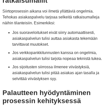
ratkaisumallit
Siirtoprosessin aikana voi ilmetä yllättäviä ongelmia.
Tehokas asiakaspalvelu tarjoaa selkeitä ratkaisumalleja
näihin tilanteisiin. Esimerkiksi:
Jos suoraveloitukset eivät siirry automaattisesti,
asiakaspalvelun tulisi auttaa asiakasta tekemään
tarvittavat muutokset.
Jos verkkopankkitunnusten kanssa on ongelmia,
asiakaspalvelun tulisi tarjota nopeaa teknistä tukea.
Jos sijoitusten siirrossa ilmenee viivästyksiä,
asiakaspalvelun tulisi pitää asiakas ajan tasalla ja
selvittää viivästyksen syy.
Palautteen hyödyntäminen
prosessin kehityksessä