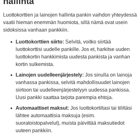
hallinta
Luottokorttien ja lainojen hallinta pankin vaihdon yhteydessä
vaatii hieman enemmän huomiota, sillä nämä ovat usein
sidoksissa vanhaan pankkiin.
Luottokorttien siirto:
Selvitä, voitko siirtää
luottokorttisi uudelle pankille. Jos et, harkitse uuden
luottokortin hankkimista uudesta pankista ja vanhan
kortin sulkemista.
Lainojen uudelleenjärjestely:
Jos sinulla on lainoja
vanhassa pankissa, selvitä mahdollisuudet lainojen
siirtoon tai uudelleenjärjestelyyn uudessa pankissa.
Uusi pankki saattaa tarjota parempia ehtoja.
Automaattiset maksut:
Jos luottokortiltasi tai tililtäsi
lähtee automaattisia maksuja (esim.
suoratoistopalvelut), muista päivittää maksutiedot
uuteen pankkiin.