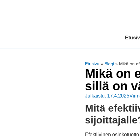
Etusi
Etusivu
»
Blogi
»
Mikä on efe
Mikä on e
sillä on v
Julkaistu: 17.4.2025
Viim
Mitä efekti
sijoittajalle
Efektiivinen osinkotuotto 