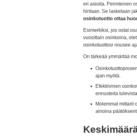
eri asioita. Perinteinen 
hintaan. Se lasketaan j
osinkotuotto ottaa hu
Esimerkiksi, jos ostat os
vuosittain osinkoina, ole
osinkotuottosi nousee aj
On tärkeää ymmärtää mol
Osinkotuottoprosent
ajan myötä.
Efektiivinen osink
ennusteita tulevist
Molemmat mittarit ov
ainoina päätöksent
Keskimäärä