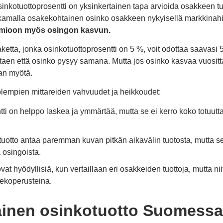
osinkotuottoprosentti on yksinkertainen tapa arvioida osakkeen 
akamalla osakekohtainen osinko osakkeen nykyisellä markkinah
omioon myös osingon kasvun.
aketta, jonka osinkotuottoprosentti on 5 %, voit odottaa saavasi 5
ttaen että osinko pysyy samana. Mutta jos osinko kasvaa vuositta
an myötä.
empien mittareiden vahvuudet ja heikkoudet:
ti on helppo laskea ja ymmärtää, mutta se ei kerro koko totuutta
otuotto antaa paremman kuvan pitkän aikavälin tuotosta, mutta s
a osingoista.
at hyödyllisiä, kun vertaillaan eri osakkeiden tuottoja, mutta niit
ekoperusteina.
inen osinkotuotto Suomessa