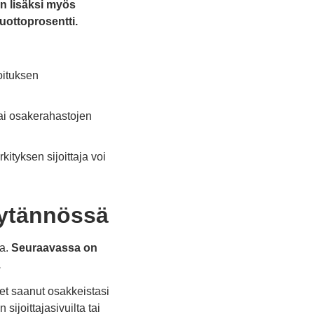
n lisäksi myös
uottoprosentti.
oituksen
 tai osakerahastojen
tyksen sijoittaja voi
äytännössä
ta.
Seuraavassa on
.
et saanut osakkeistasi
ijoittajasivuilta tai