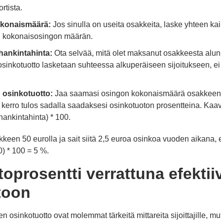
rtista.
okonaismäärä:
Jos sinulla on useita osakkeita, laske yhteen k
i kokonaisosingon määrän.
hankintahinta:
Ota selvää, mitä olet maksanut osakkeesta alun
 osinkotuotto lasketaan suhteessa alkuperäiseen sijoitukseen, 
n osinkotuotto:
Jaa saamasi osingon kokonaismäärä osakkeen 
a kerro tulos sadalla saadaksesi osinkotuoton prosentteina. Ka
ankintahinta) * 100.
akkeen 50 eurolla ja sait siitä 2,5 euroa osinkoa vuoden aikana, 
0) * 100 = 5 %.
oprosentti verrattuna efektii
toon
nen osinkotuotto ovat molemmat tärkeitä mittareita sijoittajille, 