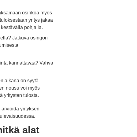
s maksamaan osinkoa myös
uloksestaan yritys jakaa
 kestävällä pohjalla.
rella? Jatkuva osingon
tumisesta
minta kannattavaa? Vahva
ion aikana on syytä
ojen nousu voi myös
 yritysten tulosta.
ä arvioida yrityksen
tulevaisuudessa.
itkä alat