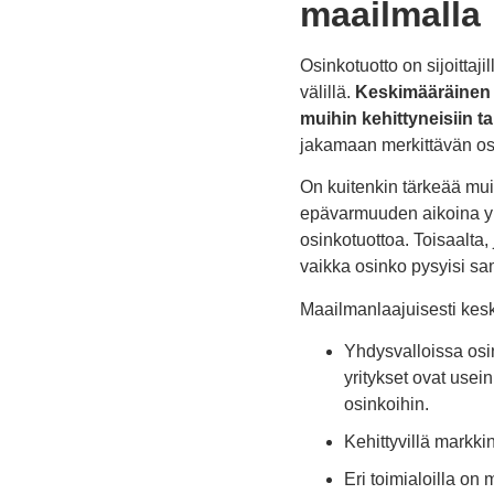
maailmalla
Osinkotuotto on sijoittaj
välillä.
Keskimääräinen o
muihin kehittyneisiin ta
jakamaan merkittävän os
On kuitenkin tärkeää muis
epävarmuuden aikoina yr
osinkotuottoa. Toisaalta,
vaikka osinko pysyisi s
Maailmanlaajuisesti kesk
Yhdysvalloissa osi
yritykset ovat usei
osinkoihin.
Kehittyvillä markkin
Eri toimialoilla on