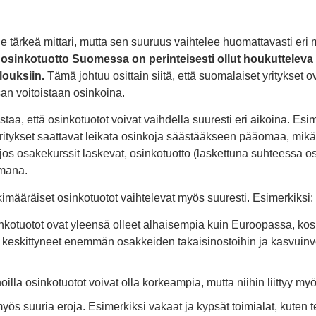
ille tärkeä mittari, mutta sen suuruus vaihtelee huomattavasti er
sinkotuotto Suomessa on perinteisesti ollut houkutteleva
louksiin.
Tämä johtuu osittain siitä, että suomalaiset yritykset o
an voitoistaan osinkoina.
taa, että osinkotuotot voivat vaihdella suuresti eri aikoina. Esim
itykset saattavat leikata osinkoja säästääkseen pääomaa, mikä
 jos osakekurssit laskevat, osinkotuotto (laskettuna suhteessa o
amana.
imääräiset osinkotuotot vaihtelevat myös suuresti. Esimerkiksi:
nkotuotot ovat yleensä olleet alhaisempia kuin Euroopassa, kos
n keskittyneet enemmän osakkeiden takaisinostoihin ja kasvuinv
oilla osinkotuotot voivat olla korkeampia, mutta niihin liittyy m
 myös suuria eroja. Esimerkiksi vakaat ja kypsät toimialat, kuten