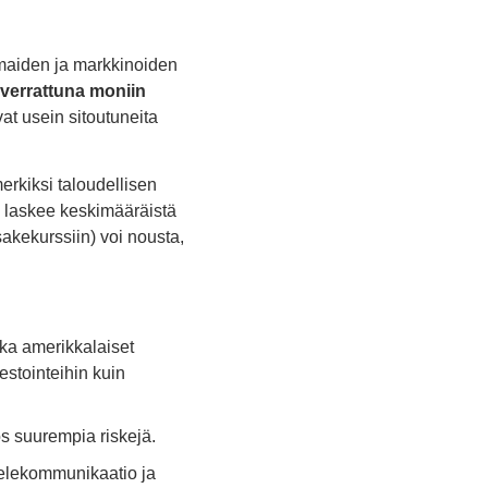
i maiden ja markkinoiden
 verrattuna moniin
vat usein sitoutuneita
erkiksi taloudellisen
 laskee keskimääräistä
sakekurssiin) voi nousta,
ka amerikkalaiset
estointeihin kuin
yös suurempia riskejä.
 telekommunikaatio ja