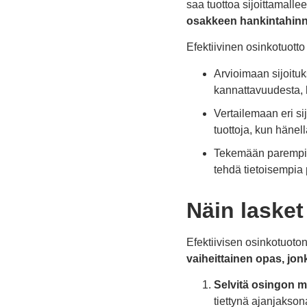
saa tuottoa sijoittamal
osakkeen hankintahinna
Efektiivinen osinkotuotto 
Arvioimaan sijoituk
kannattavuudesta,
Vertailemaan eri si
tuottoja, kun hänel
Tekemään parempia 
tehdä tietoisempia 
Näin lasket
Efektiivisen osinkotuoton
vaiheittainen opas, jonk
Selvitä osingon m
tiettynä ajanjakson