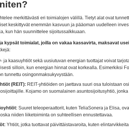
niten?
telee merkittävästi eri toimialojen välillä. Tietyt alat ovat tunnet
oiset keskittyvät enemmän kasvuun ja pääoman uudelleen investoi
a, kun hän suunnittelee sijoitussalkkuaan.
 ja kypsät toimialat, joilla on vakaa kassavirta, maksavat us
kejä:
- ja kaasuyhtiöt sekä uusiutuvan energian tuottajat voivat tarjot
tyisesti silloin, kun energian hinnat ovat korkealla. Esimerkiksi
 on tunnettu osingonmaksukyvystään.
htiöt (REIT):
REIT-yhtiöiden on jaettava suuri osa tuloistaan os
osijoittajille. Kojamo on suomalainen asuntosijoitusyhtiö, jonk
oyhtiöt:
Suuret teleoperaattorit, kuten TeliaSonera ja Elisa, ova
ska niiden liiketoiminta on suhteellisen ennustettavaa.
öt:
Yhtiöt, jotka tuottavat päivittäistavaroita, kuten elintarvikkeit