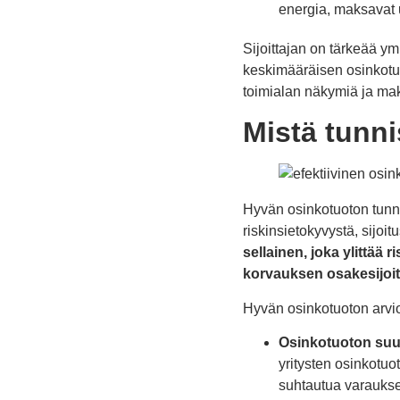
energia, maksavat 
Sijoittajan on tärkeää y
keskimääräisen osinkotuot
toimialan näkymiä ja mak
Mistä tunn
Hyvän osinkotuoton tunnist
riskinsietokyvystä, sijoit
sellainen, joka ylittää 
korvauksen osakesijoitt
Hyvän osinkotuoton arvi
Osinkotuoton suu
yritysten osinkotuot
suhtautua varauksel