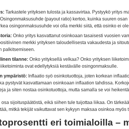
s:
Tarkastele yrityksen tulosta ja kassavirtaa. Pystyykö yrity
Osingonmaksusuhde (payout ratio) kertoo, kuinka suuren osan t
rkea osingonmaksusuhde voi olla merkki siitä, että osinko ei ole
toria:
Onko yritys kasvattanut osinkoaan tasaisesti vuosien var
sitiivinen merkki yrityksen taloudellisesta vakaudesta ja sitou
n palkitsemiseen.
linen tilanne:
Onko yrityksellä velkaa? Onko yrityksen liiketoi
liiketoiminta ovat edellytyksiä kestävälle osingonmaksulle.
n ympäristö:
Inflaatio syö osinkotuottoja, joten korkean inflaat
otka pystyvät kasvattamaan osinkoaan inflaation tahdissa. Kork
a ja siten nostaa osinkotuottoja, mutta samalla se voi heikentää
osa sijoituspäätöstä, eikä siihen tule tuijottaa liikaa. On tärkeä
ää, mitkä tekijät vaikuttavat sen kykyyn maksaa osinkoa myös 
oprosentti eri toimialoilla – m