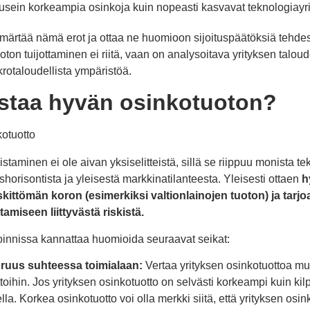
usein korkeampia osinkoja kuin nopeasti kasvavat teknologiayri
mmärtää nämä erot ja ottaa ne huomioon sijoituspäätöksiä tehd
on tuijottaminen ei riitä, vaan on analysoitava yrityksen taloudel
rotaloudellista ympäristöä.
istaa hyvän osinkotuoton?
aminen ei ole aivan yksiselitteistä, sillä se riippuu monista teki
ushorisontista ja yleisestä markkinatilanteesta. Yleisesti ottaen
h
riskittömän koron (esimerkiksi valtionlainojen tuoton) ja tarjoa
amiseen liittyvästä riskistä.
oinnissa kannattaa huomioida seuraavat seikat:
ruus suhteessa toimialaan:
Vertaa yrityksen osinkotuottoa m
toihin. Jos yrityksen osinkotuotto on selvästi korkeampi kuin kilpa
la. Korkea osinkotuotto voi olla merkki siitä, että yrityksen osi