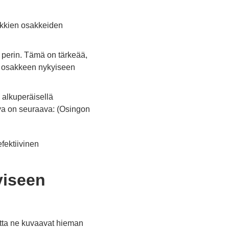
aikkien osakkeiden
 perin. Tämä on tärkeää,
ei osakkeen nykyiseen
alkuperäisellä
ava on seuraava: (Osingon
efektiivinen
viseen
mutta ne kuvaavat hieman