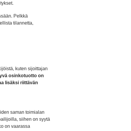
tykset.
essään. Pelkkä
lista tilannetta,
jöistä, kuten sijoittajan
yvä osinkotuotto on
a lisäksi riittävän
uiden saman toimialan
ilijoilla, siihen on syytä
nko on vaarassa