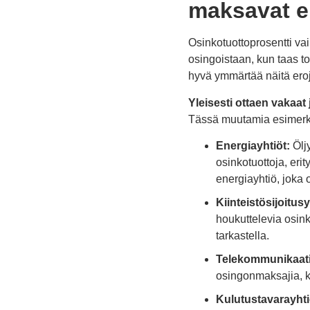
maksavat e
Osinkotuottoprosentti vaih
osingoistaan, kun taas t
hyvä ymmärtää näitä eroj
Yleisesti ottaen vakaat
Tässä muutamia esimerk
Energiayhtiöt:
Öljy
osinkotuottoja, eri
energiayhtiö, joka
Kiinteistösijoitusy
houkuttelevia osink
tarkastella.
Telekommunikaati
osingonmaksajia, ko
Kulutustavarayhti