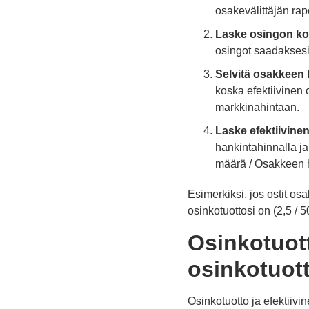
osakevälittäjän rapo
Laske osingon k
osingot saadakses
Selvitä osakkeen 
koska efektiivinen
markkinahintaan.
Laske efektiivine
hankintahinnalla j
määrä / Osakkeen h
Esimerkiksi, jos ostit os
osinkotuottosi on (2,5 / 5
Osinkotuott
osinkotuot
Osinkotuotto ja efektiivi