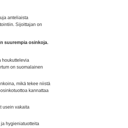
tuja anteliaista
ntiin. Sijoittajan on
ein suurempia osinkoja.
a houkuttelevia
 Fortum on suomalainen
inkoina, mikä tekee niistä
a osinkotuottoa kannattaa
t usein vakaita
a ja hygieniatuotteita