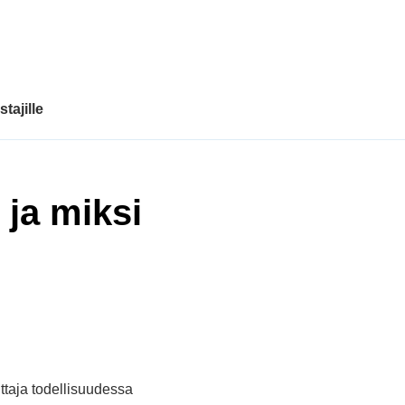
tajille
 ja miksi
oittaja todellisuudessa