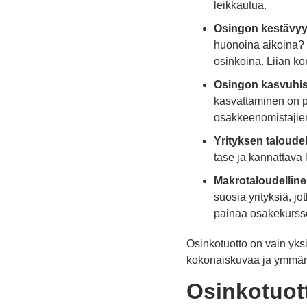
leikkautua.
Osingon kestävyy
huonoina aikoina? 
osinkoina. Liian ko
Osingon kasvuhis
kasvattaminen on po
osakkeenomistajie
Yrityksen taloudel
tase ja kannattava 
Makrotaloudelline
suosia yrityksiä, j
painaa osakekurssej
Osinkotuotto on vain yksi 
kokonaiskuvaa ja ymmärt
Osinkotuott