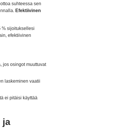
tuottoa suhteessa sen
innalla.
Efektiivinen
 % sijoituksellesi
in, efektiivinen
, jos osingot muuttuvat
en laskeminen vaatii
ä ei pitäisi käyttää
 ja