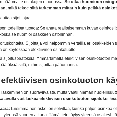
leen pääomalle osinkojen muodossa.
Se ottaa huomioon osingo
n, mikä tekee siitä tarkemman mittarin kuin pelkkä osinkot
auttaa sijoittajaa:
sen todellista tuottoa: Se antaa realistisemman kuvan osinkosij
 koska se huomioi osakkeen ostohinnan.
joituskohteita: Sijoittaja voi helpommin vertailla eri osakkeiden
lä on käytössään efektiivinen osinkotuotto.
sijoituspäätöksiä: Ymmärtämällä efektiivisen osinkotuoton merki
päätöksiä siitä, mihin sijoittaa pääomansa.
 efektiivisen osinkotuoton k
 laskeminen on suoraviivaista, mutta vaatii hieman huolellisuut
a avulla voit laskea efektiivisen osinkotuoton sijoituksillesi
äärä:
Ensimmäinen askel on selvittää, kuinka paljon osinkoa ol
a, yleensä vuoden aikana. Tämä tieto löytyy yleensä osakeyhtiön s