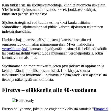
Kun tutkit erilaisia sijoitusvaihtoehtoja, kiinnitä huomiota riskeihin.
Yleisimmät sijoitusmuodot ovat osakkeet, joukkovelkakirjat,
kiinteistöt ja erilaiset rahastot.
Sijoitusstrategiaasi voi kuulua esimerkiksi kuukausittainen
säännöllinen sijoittaminen tai pitkäaikaisten sijoitusten tekeminen
indeksirahastoihin.
Harkitse hajauttamista eli sijoitusten jakamista useisiin eri
omaisuusluokkiin riskin minimoimiseksi. Myös mahdollisia
verovähennyksiä
kannattaa hyödyntää – esimerkiksi eläkesäästötilit
tai osakesäästötilit voivat tuoda mukanaan verohelpotuksia, jotka
kartuttavat omaisuutta.
Sijoittaminen on monimutkaista, joten pyri jatkuvasti oppimaan ja
kehittämään taloudellista osaamistasi. Lue kirjoja, seuraa
talousuutisia ja hyödynnä luotettavia lähteitä saadaksesi ajantasaista
tietoa ja näkemystä markkinoista.
Firetys – eläkkeelle alle 40-vuotiaana
Firetys on lyhenne, joka tulee englanninkielisistä sanoista ”
Financial