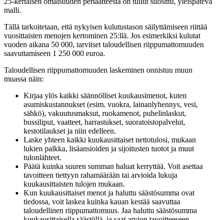
25-kertaisen omaisuuden periaatteesta on tullut suosittu, yleispätevä
malli.
Tällä tarkoitetaan, että nykyisen kulutustason säilyttämiseen riittää
vuosittaisten menojen kertominen 25:llä. Jos esimerkiksi kulutat
vuoden aikana 50 000, tarvitset taloudellisen riippumattomuuden
saavuttamiseen 1 250 000 euroa.
Taloudellisen riippumattomuuden laskeminen onnistuu muun
muassa näin:
Kirjaa ylös kaikki säännölliset kuukausimenot, kuten
asumiskustannukset (esim. vuokra, lainanlyhennys, vesi,
sähkö), vakuutusmaksut, ruokamenot, puhelinlaskut,
bussiliput, vaatteet, harrastukset, suoratoistopalvelut,
kestotilaukset ja niin edelleen.
Laske yhteen kaikki kuukausittaiset nettotulosi, mukaan
lukien palkka, lisäansioiden ja sijoitusten tuotot ja muut
tulonlähteet.
Päätä kuinka suuren summan haluat kerryttää. Voit asettaa
tavoitteen tiettyyn rahamäärään tai arvioida lukuja
kuukausittaisten tulojen mukaan.
Kun kuukausittaiset menot ja haluttu säästösumma ovat
tiedossa, voit laskea kuinka kauan kestää saavuttaa
taloudellinen riippumattomuus. Jaa haluttu säästösumma
kuukausittaisella säästöllä, ja saat arvion tavoitteeseen