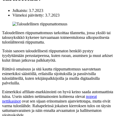
Julkaistu: 3.7.2023
Viimeksi päivitetty: 3.7.2023
Taloudellinen riippumattomuus tarkoittaa tilannetta, jossa yksilö tai
talousyksikkö kykenee turvaamaan toimeentulonsa ulkopuolisesta
tulonlähteestä riippumatta.
Toisin sanoen taloudellisesti riippumaton henkilö pystyy
tyydyttämään perustarpeensa, kuten ruoan, asumisen ja muut arkiset
kulut ilman jatkuvaa palkkatyötä.
Riittävä omaisuus ja sitä kautta riippumattomuus saavutetaan
esimerkiksi säästöillä, erilaisilla sijoituksilla ja passiivisilla
tulonlähteillä, kuten tekijänpalkkijoilla ja muilla digitaalisilla
palveluilla.
Esimerkiksi affiliate-markkinointi on hyvä keino saada automaattista
tuloa. Usein näiden nettimainosten kohteena olevat
nopeat
nettikasinot
ovat sen sijaan erinomainen ajanviettotapa, mutta eivät
varma tulonlähde. Rahapeleissä jokaisen kierroksen tulos on täysin
sattumanvarainen ja näin ennalta arvaamaton ja hallitsematon
sijoituskohde.