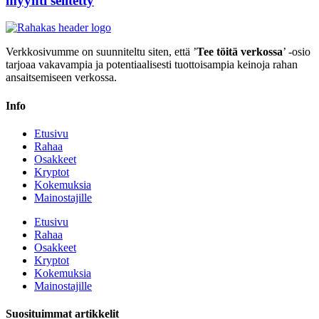
myynti selitetty
Verkkosivumme on suunniteltu siten, että ’
Tee töitä verkossa
’ -osio
tarjoaa vakavampia ja potentiaalisesti tuottoisampia keinoja rahan
ansaitsemiseen verkossa.
Info
Etusivu
Rahaa
Osakkeet
Kryptot
Kokemuksia
Mainostajille
Etusivu
Rahaa
Osakkeet
Kryptot
Kokemuksia
Mainostajille
Suosituimmat artikkelit