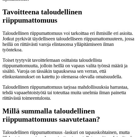
Tavoitteena taloudellinen
riippumattomuus
Taloudellinen riippumattomuus voi tarkoittaa eri ihmisille eri asioita.
Jotkut pyrkivät täydelliseen taloudelliseen riippumattomuuteen, jossa
heillä on riittävästi varoja elintasonsa ylläpitämiseen ilman
työntekoa.
Toiset tyytyvät tavoittelemaan osittaista taloudellista
riippumattomuutta, jolloin heillä on vapaus valita työnsä määrä ja
sisältö. Varoja on tässäkin tapauksessa sen verran, että
elinkustannukset on katettu jo olemassa olevalla omaisuudella.
Taloudellinen riippumattomuus tarjoaa mahdollisuuksia harrastaa,
tehdä vapaaehtoistyötä tai toteuttaa muita unelmia ilman painetta
riittävästä toimeentulosta.
Millä summalla taloudellinen
riippumattomuus saavutetaan?
Taloudellinen riippumattomuus -laskuri on tapauskohtainen, mutta