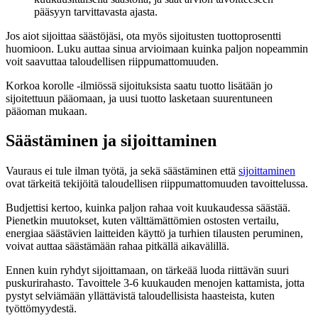
pääsyyn tarvittavasta ajasta.
Jos aiot sijoittaa säästöjäsi, ota myös sijoitusten tuottoprosentti
huomioon. Luku auttaa sinua arvioimaan kuinka paljon nopeammin
voit saavuttaa taloudellisen riippumattomuuden.
Korkoa korolle -ilmiössä sijoituksista saatu tuotto lisätään jo
sijoitettuun pääomaan, ja uusi tuotto lasketaan suurentuneen
pääoman mukaan.
Säästäminen ja sijoittaminen
Vauraus ei tule ilman työtä, ja sekä säästäminen että
sijoittaminen
ovat tärkeitä tekijöitä taloudellisen riippumattomuuden tavoittelussa.
Budjettisi kertoo, kuinka paljon rahaa voit kuukaudessa säästää.
Pienetkin muutokset, kuten välttämättömien ostosten vertailu,
energiaa säästävien laitteiden käyttö ja turhien tilausten peruminen,
voivat auttaa säästämään rahaa pitkällä aikavälillä.
Ennen kuin ryhdyt sijoittamaan, on tärkeää luoda riittävän suuri
puskurirahasto. Tavoittele 3-6 kuukauden menojen kattamista, jotta
pystyt selviämään yllättävistä taloudellisista haasteista, kuten
työttömyydestä.