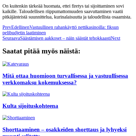
On kuitenkin tärkeää huomata, ettei firetys tai sijoittaminen sovi
kaikille. Taloudellisen riippumattomuuden saavuttaminen vaatii
pitkäjänteistä suunnittelua, kurinalaisuutta ja taloudellista osaamista.
Prev
Edellinen
Vastuullinen rahankäyttö nettikasinoilla: fiksun
pelibudjetin laatiminen
Seuraava
Säästämisen aakkoset – näin säästät tehokkaasti
Next
Saatat pitää myös näistä:
Mitä ottaa huomioon turvallisessa ja vastuullisessa
verkkomaksu kokemuksessa?
Kulta sijoituskohteena
Shorttaaminen – osakkeiden shorttaus ja lyhyeksi