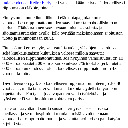
Independence, Retire Early
” eli vapaasti käännettynä ”taloudellisesti
riippumaton eläköityminen”.
Firetys on taloudellinen liike tai elämäntapa, joka korostaa
taloudellisen riippumattomuuden saavuttamista mahdollisimman
varhain. Eläköityminen saavutetaan tiukan säästämis- ja
sijoittamisstrategian avulla, jolla pyritään maksimoimaan sijoitusten
tuotto ja minimoimaan kulut.
Fire laskuri kertoo nykyisen varallisuuden, säästöjen ja sijoitusten
sekä kuukausittaisen kulutuksen valossa milloin saavutat
taloudellisen riippumattomuuden. Jos nykyinen varallisuutesi on 10
000 euroa, säästät 200 euroa kuukaudessa 7% tuotolla, ja kulutat 2
000 euroa kuukaudessa, olet taloudellisesti riippumaton noin 43
vuoden kuluttua.
Tavoitteena on pyrkiä taloudelliseen riippumattomuuteen jo 30–40-
vuotiaana, mutta tämä ei välttämättä tarkoita täydellistä työnteon
lopettamista. Firetys tarjoaa vapauden valita työtehtävät ja
työskennellä vain intohimon kohteiden parissa.
Liike on saavuttanut suurta suosiota erityisesti sosiaalisessa
mediassa, ja se on inspiroinut monia ihmisiä tavoittelemaan
taloudellista riippumattomuutta ja vapautta perinteisen palkkatyön
rajoituksista.