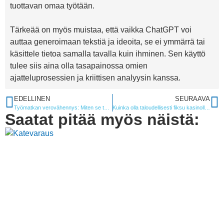
tuottavan omaa työtään.
Tärkeää on myös muistaa, että vaikka ChatGPT voi
auttaa generoimaan tekstiä ja ideoita, se ei ymmärrä tai
käsittele tietoa samalla tavalla kuin ihminen. Sen käyttö
tulee siis aina olla tasapainossa omien
ajatteluprosessien ja kriittisen analyysin kanssa.
EDELLINEN
SEURAAVA
Työmatkan verovähennys: Miten se toimii, kun työhuoneesi on hotellissa?
Kuinka olla taloudellisesti fiksu kasinolla pelatessa
Saatat pitää myös näistä: