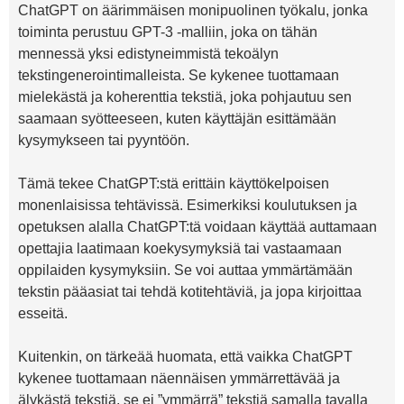
ChatGPT on äärimmäisen monipuolinen työkalu, jonka
toiminta perustuu GPT-3 -malliin, joka on tähän
mennessä yksi edistyneimmistä tekoälyn
tekstingenerointimalleista. Se kykenee tuottamaan
mielekästä ja koherenttia tekstiä, joka pohjautuu sen
saamaan syötteeseen, kuten käyttäjän esittämään
kysymykseen tai pyyntöön.
Tämä tekee ChatGPT:stä erittäin käyttökelpoisen
monenlaisissa tehtävissä. Esimerkiksi koulutuksen ja
opetuksen alalla ChatGPT:tä voidaan käyttää auttamaan
opettajia laatimaan koekysymyksiä tai vastaamaan
oppilaiden kysymyksiin. Se voi auttaa ymmärtämään
tekstin pääasiat tai tehdä kotitehtäviä, ja jopa kirjoittaa
esseitä.
Kuitenkin, on tärkeää huomata, että vaikka ChatGPT
kykenee tuottamaan näennäisen ymmärrettävää ja
älykästä tekstiä, se ei ”ymmärrä” tekstiä samalla tavalla