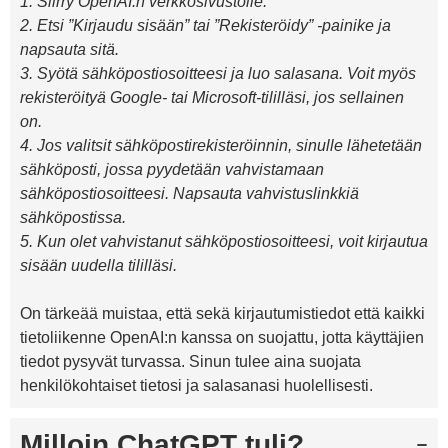
1. Siirry OpenAI:n verkkosivustolle.
2. Etsi ”Kirjaudu sisään” tai ”Rekisteröidy” -painike ja
napsauta sitä.
3. Syötä sähköpostiosoitteesi ja luo salasana. Voit myös
rekisteröityä Google- tai Microsoft-tililläsi, jos sellainen
on.
4. Jos valitsit sähköpostirekisteröinnin, sinulle lähetetään
sähköposti, jossa pyydetään vahvistamaan
sähköpostiosoitteesi. Napsauta vahvistuslinkkiä
sähköpostissa.
5. Kun olet vahvistanut sähköpostiosoitteesi, voit kirjautua
sisään uudella tililläsi.
On tärkeää muistaa, että sekä kirjautumistiedot että kaikki
tietoliikenne OpenAI:n kanssa on suojattu, jotta käyttäjien
tiedot pysyvät turvassa. Sinun tulee aina suojata
henkilökohtaiset tietosi ja salasanasi huolellisesti.
Milloin ChatGPT tuli?