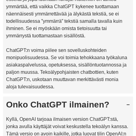
ymmärtää, että vaikka ChatGPT kykenee tuottamaan
näennäisesti ymmärrettävää ja älykästä tekstiä, se ei
todellisuudessa ”ymmärrä” tekstiä samalla tavalla kuin
ihminen. Se ei myöskään omista tietoisuutta tai
ymmärrystä tuottamastaan sisällöstä.
ChatGPT:n voima piilee sen sovelluskohteiden
monipuolisuudessa. Se voi toimia tehokkaana työkaluna
asiakaspalvelussa, opetuksessa, sisällöntuotannossa ja
paljon muussa. Tekoälypohjaisten chatbottien, kuten
ChatGPT:n, uskotaan muuttavan merkittävästi monia
aloja tulevaisuudessa.
Onko ChatGPT ilmainen?
Kyllä, OpenAI tarjoaa ilmaisen version ChatGPT:stä,
jonka avulla käyttäjät voivat keskustella tekoälyn kanssa.
Tämä versio on avoin kaikille, jotka luovat tilin OpenAI:n