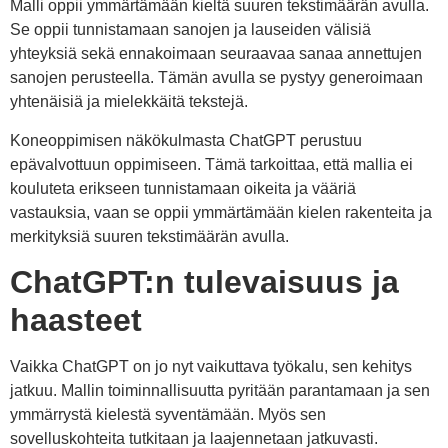
Malli oppii ymmärtämään kieltä suuren tekstimäärän avulla.
Se oppii tunnistamaan sanojen ja lauseiden välisiä
yhteyksiä sekä ennakoimaan seuraavaa sanaa annettujen
sanojen perusteella. Tämän avulla se pystyy generoimaan
yhtenäisiä ja mielekkäitä tekstejä.
Koneoppimisen näkökulmasta ChatGPT perustuu
epävalvottuun oppimiseen. Tämä tarkoittaa, että mallia ei
kouluteta erikseen tunnistamaan oikeita ja vääriä
vastauksia, vaan se oppii ymmärtämään kielen rakenteita ja
merkityksiä suuren tekstimäärän avulla.
ChatGPT:n tulevaisuus ja
haasteet
Vaikka ChatGPT on jo nyt vaikuttava työkalu, sen kehitys
jatkuu. Mallin toiminnallisuutta pyritään parantamaan ja sen
ymmärrystä kielestä syventämään. Myös sen
sovelluskohteita tutkitaan ja laajennetaan jatkuvasti.