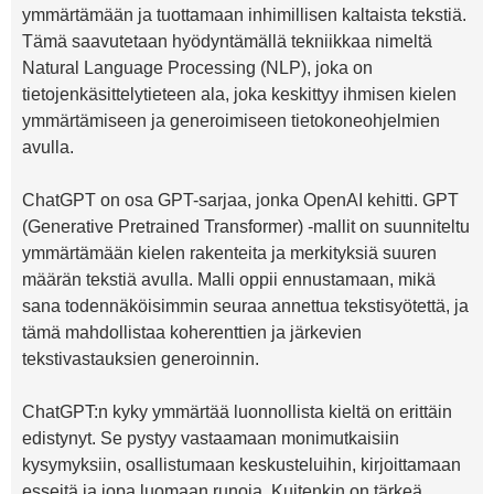
ymmärtämään ja tuottamaan inhimillisen kaltaista tekstiä.
Tämä saavutetaan hyödyntämällä tekniikkaa nimeltä
Natural Language Processing (NLP), joka on
tietojenkäsittelytieteen ala, joka keskittyy ihmisen kielen
ymmärtämiseen ja generoimiseen tietokoneohjelmien
avulla.
ChatGPT on osa GPT-sarjaa, jonka OpenAI kehitti. GPT
(Generative Pretrained Transformer) -mallit on suunniteltu
ymmärtämään kielen rakenteita ja merkityksiä suuren
määrän tekstiä avulla. Malli oppii ennustamaan, mikä
sana todennäköisimmin seuraa annettua tekstisyötettä, ja
tämä mahdollistaa koherenttien ja järkevien
tekstivastauksien generoinnin.
ChatGPT:n kyky ymmärtää luonnollista kieltä on erittäin
edistynyt. Se pystyy vastaamaan monimutkaisiin
kysymyksiin, osallistumaan keskusteluihin, kirjoittamaan
esseitä ja jopa luomaan runoja. Kuitenkin on tärkeä