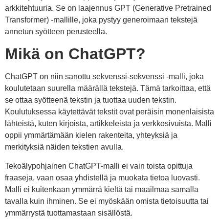
arkkitehtuuria. Se on laajennus GPT (Generative Pretrained
Transformer) -mallille, joka pystyy generoimaan tekstejä
annetun syötteen perusteella.
Mikä on ChatGPT?
ChatGPT on niin sanottu sekvenssi-sekvenssi -malli, joka
koulutetaan suurella määrällä tekstejä. Tämä tarkoittaa, että
se ottaa syötteenä tekstin ja tuottaa uuden tekstin.
Koulutuksessa käytettävät tekstit ovat peräisin monenlaisista
lähteistä, kuten kirjoista, artikkeleista ja verkkosivuista. Malli
oppii ymmärtämään kielen rakenteita, yhteyksiä ja
merkityksiä näiden tekstien avulla.
Tekoälypohjainen ChatGPT-malli ei vain toista opittuja
fraaseja, vaan osaa yhdistellä ja muokata tietoa luovasti.
Malli ei kuitenkaan ymmärrä kieltä tai maailmaa samalla
tavalla kuin ihminen. Se ei myöskään omista tietoisuutta tai
ymmärrystä tuottamastaan sisällöstä.