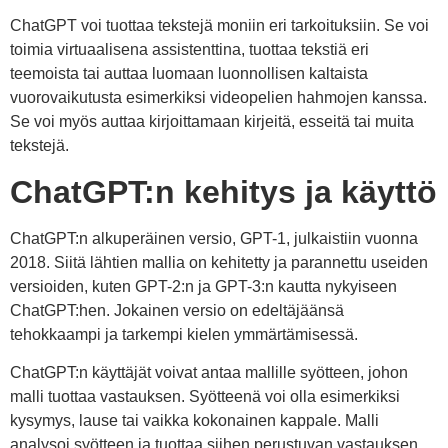
ChatGPT voi tuottaa tekstejä moniin eri tarkoituksiin. Se voi
toimia virtuaalisena assistenttina, tuottaa tekstiä eri
teemoista tai auttaa luomaan luonnollisen kaltaista
vuorovaikutusta esimerkiksi videopelien hahmojen kanssa.
Se voi myös auttaa kirjoittamaan kirjeitä, esseitä tai muita
tekstejä.
ChatGPT:n kehitys ja käyttö
ChatGPT:n alkuperäinen versio, GPT-1, julkaistiin vuonna
2018. Siitä lähtien mallia on kehitetty ja parannettu useiden
versioiden, kuten GPT-2:n ja GPT-3:n kautta nykyiseen
ChatGPT:hen. Jokainen versio on edeltäjäänsä
tehokkaampi ja tarkempi kielen ymmärtämisessä.
ChatGPT:n käyttäjät voivat antaa mallille syötteen, johon
malli tuottaa vastauksen. Syötteenä voi olla esimerkiksi
kysymys, lause tai vaikka kokonainen kappale. Malli
analysoi syötteen ja tuottaa siihen perustuvan vastauksen.