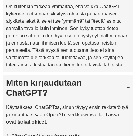
On kuitenkin tärkeää ymmärtää, että vaikka ChatGPT
kykenee tuottamaan yksityiskohtaista ja näennäisen
älykästä tekstiä, se ei itse ”ymmärrä” tai ”tiedä” asioita
samalla tavalla kuin ihminen. Sen kyky tuottaa tietoa
perustuu siihen, miten hyvin se on pystynyt mallintamaan
ja ennustamaan ihmisen kieltä sen opetusaineiston
perusteella. Tästä syystä sen tuottama tieto ei aina
välttämättä ole tarkkaa tai luotettavaa, ja sen käyttäjien
tulee aina tarkistaa tärkeät tiedot luotettavista lähteistä.
Miten kirjaudutaan
ChatGPT?
Käyttääksesi ChatGPT:tä, sinun täytyy ensin rekisteröityä
ja kirjautua sisään OpenAI:n verkkosivustolla.
Tässä
ovat tarkat ohjeet: