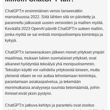
ChatGPT:n ensimmäinen versio lanseerattiin
marraskuussa 2022. Siitä lähtien sitä on päivitetty ja
paranneltu jatkuvasti uusien versioiden ja mallien myötä.
Keväällä 2023 OpenAI päivitti ChatGPT:n uuteen malliin,
jonka myötä se sai entistä monipuolisempia toimintoja ja
kykyjä.
ChatGPT:n lanseerauksen jälkeen monet yritykset ympäri
maailmaa, mukaan lukien suomalaiset yritykset, ovat
alkaneet hyödyntää tekoälyä yhä monipuolisemmin.
Tekoälyn käyttö voi vaihdella yrityksestä toiseen, mutta
yleisesti ottaen se voi auttaa tehostamaan toimintoja,
parantamaan asiakaspalvelua, ja tekemään
monimutkaisia analyyseja suurista tietomääristä, joihin
ihmiset eivät yksin pystyisi.
ChatGPT:n jatkuva kehitys ja parantelu ovat osoitus