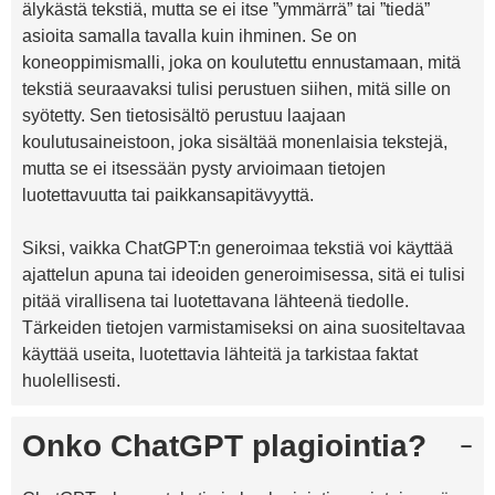
älykästä tekstiä, mutta se ei itse ”ymmärrä” tai ”tiedä”
asioita samalla tavalla kuin ihminen. Se on
koneoppimismalli, joka on koulutettu ennustamaan, mitä
tekstiä seuraavaksi tulisi perustuen siihen, mitä sille on
syötetty. Sen tietosisältö perustuu laajaan
koulutusaineistoon, joka sisältää monenlaisia tekstejä,
mutta se ei itsessään pysty arvioimaan tietojen
luotettavuutta tai paikkansapitävyyttä.
Siksi, vaikka ChatGPT:n generoimaa tekstiä voi käyttää
ajattelun apuna tai ideoiden generoimisessa, sitä ei tulisi
pitää virallisena tai luotettavana lähteenä tiedolle.
Tärkeiden tietojen varmistamiseksi on aina suositeltavaa
käyttää useita, luotettavia lähteitä ja tarkistaa faktat
huolellisesti.
Onko ChatGPT plagiointia?