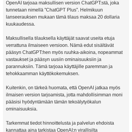
OpenAI tarjoaa maksullisen version ChatGPT:stä, joka
tunnetaan nimellä ”ChatGPT Plus”. Helmikuun
lanseerauksen mukaan tämä tilaus maksaa 20 dollaria
kuukaudessa.
Maksullisella tilauksella käyttäjät saavat useita etuja
verrattuna ilmaiseen versioon. Nämä edut sisältävät
pääsyn ChatGPT:hen myös ruuhka-aikoina, nopeammat
vastaukset ja pääsyn uusiin ominaisuuksiin ja
parannuksiin. Tämä tarjoaa käyttäjille paremman ja
tehokkaamman käyttökokemuksen.
Kuitenkin, on tärkeä huomata, että OpenAI jatkaa myös
ilmaisen version tarjoamista, jotta mahdollisimman moni
pääsisi hyödyntämään tämän tekoälytyökalun
ominaisuuksia.
Tarkemmat tiedot hinnoittelusta ja palvelun ehdoista
kannattaa aina tarkistaa OpenAI:n virallisilta