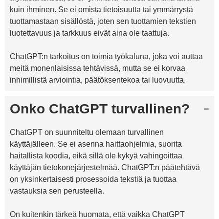
kuin ihminen. Se ei omista tietoisuutta tai ymmärrystä
tuottamastaan sisällöstä, joten sen tuottamien tekstien
luotettavuus ja tarkkuus eivät aina ole taattuja.
ChatGPT:n tarkoitus on toimia työkaluna, joka voi auttaa
meitä monenlaisissa tehtävissä, mutta se ei korvaa
inhimillistä arviointia, päätöksentekoa tai luovuutta.
Onko ChatGPT turvallinen?
ChatGPT on suunniteltu olemaan turvallinen
käyttäjälleen. Se ei asenna haittaohjelmia, suorita
haitallista koodia, eikä sillä ole kykyä vahingoittaa
käyttäjän tietokonejärjestelmää. ChatGPT:n päätehtävä
on yksinkertaisesti prosessoida tekstiä ja tuottaa
vastauksia sen perusteella.
On kuitenkin tärkeä huomata, että vaikka ChatGPT