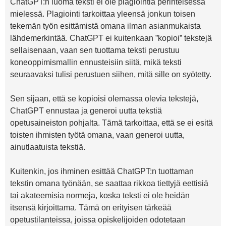
ChatGPT:n luoma teksti ei ole plagiointia perinteisessä
mielessä. Plagiointi tarkoittaa yleensä jonkun toisen
tekemän työn esittämistä omana ilman asianmukaista
lähdemerkintää. ChatGPT ei kuitenkaan ”kopioi” tekstejä
sellaisenaan, vaan sen tuottama teksti perustuu
koneoppimismallin ennusteisiin siitä, mikä teksti
seuraavaksi tulisi perustuen siihen, mitä sille on syötetty.
Sen sijaan, että se kopioisi olemassa olevia tekstejä,
ChatGPT ennustaa ja generoi uutta tekstiä
opetusaineiston pohjalta. Tämä tarkoittaa, että se ei esitä
toisten ihmisten työtä omana, vaan generoi uutta,
ainutlaatuista tekstiä.
Kuitenkin, jos ihminen esittää ChatGPT:n tuottaman
tekstin omana työnään, se saattaa rikkoa tiettyjä eettisiä
tai akateemisia normeja, koska teksti ei ole heidän
itsensä kirjoittama. Tämä on erityisen tärkeää
opetustilanteissa, joissa opiskelijoiden odotetaan