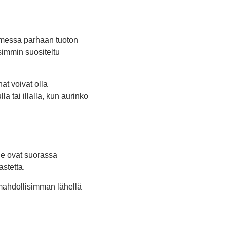
omessa parhaan tuoton
immin suositeltu
t voivat olla
a tai illalla, kun aurinko
 ne ovat suorassa
stetta.
 mahdollisimman lähellä