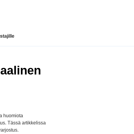
tajille
maalinen
ja huomiota
tus. Tässä artikkelissa
varjostus.