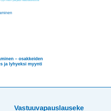
: Opi miten pärjätä haastattelussa
aminen – osakkeiden
s ja lyhyeksi myynti
Vastuuvapauslauseke