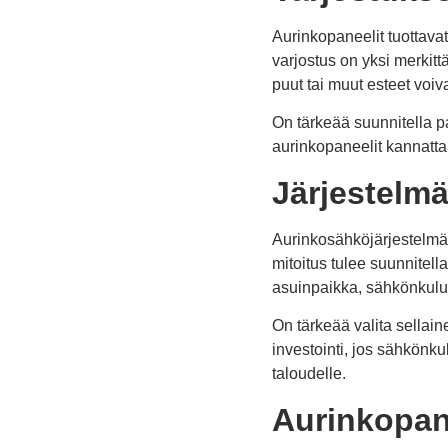
Aurinkopaneelit tuottava
varjostus on yksi merkitt
puut tai muut esteet voiv
On tärkeää suunnitella pa
aurinkopaneelit kannattaa
Järjestelmä
Aurinkosähköjärjestelmän
mitoitus tulee suunnite
asuinpaikka, sähkönkulut
On tärkeää valita sellain
investointi, jos sähkönkul
taloudelle.
Aurinkopane