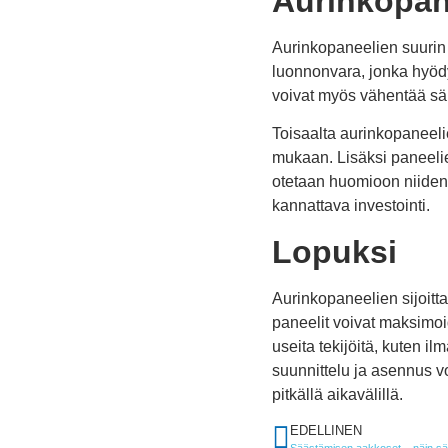
Aurinkopane
Aurinkopaneelien suurin 
luonnonvara, jonka hyöd
voivat myös vähentää sä
Toisaalta aurinkopaneeli
mukaan. Lisäksi paneelie
otetaan huomioon niiden p
kannattava investointi.
Lopuksi
Aurinkopaneelien sijoitt
paneelit voivat maksimoi
useita tekijöitä, kuten i
suunnittelu ja asennus v
pitkällä aikavälillä.
EDELLINEN