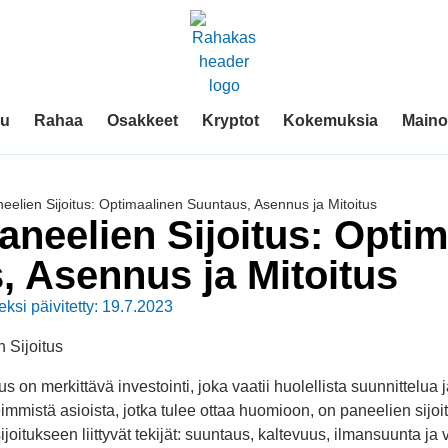
vu
Rahaa
Osakkeet
Kryptot
Kokemuksia
Mainos
eelien Sijoitus: Optimaalinen Suuntaus, Asennus ja Mitoitus
neelien Sijoitus: Opti
, Asennus ja Mitoitus
eksi päivitetty: 19.7.2023
on merkittävä investointi, joka vaatii huolellista suunnittelua 
keimmistä asioista, jotka tulee ottaa huomioon, on paneelien sijoi
oitukseen liittyvät tekijät: suuntaus, kaltevuus, ilmansuunta ja 