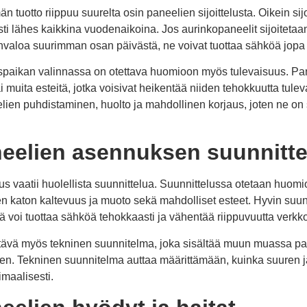
 tuotto riippuu suurelta osin paneelien sijoittelusta. Oikein sijo
ti lähes kaikkina vuodenaikoina. Jos aurinkopaneelit sijoitetaa
onvaloa suurimman osan päivästä, ne voivat tuottaa sähköä jopa p
uspaikan valinnassa on otettava huomioon myös tulevaisuus. Pa
ai muita esteitä, jotka voisivat heikentää niiden tehokkuutta tul
ien puhdistaminen, huolto ja mahdollinen korjaus, joten ne on s
eelien asennuksen suunnitte
s vaatii huolellista suunnittelua. Suunnittelussa otetaan huo
 katon kaltevuus ja muoto sekä mahdolliset esteet. Hyvin suun
ä voi tuottaa sähköä tehokkaasti ja vähentää riippuvuutta verkk
ävä myös tekninen suunnitelma, joka sisältää muun muassa pan
en. Tekninen suunnitelma auttaa määrittämään, kuinka suuren jär
maalisesti.