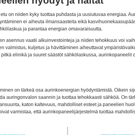
elien hyödyt ja haitat
etu on niiden kyky tuottaa puhdasta ja uusiutuvaa energiaa. Au
yntäminen ei aiheuta ilmansaasteita eikä kasvihuonekaasupääs
hkölaskua ja parantaa energian omavaraisuutta.
en asennus vaatii alkuinvestointeja ja niiden tehokkuus voi vai
n valmistus, kuljetus ja hävittäminen aiheuttavat ympäristövaiku
itkä elinikä ja suuret säästöt sähkölaskussa, aurinkopaneelit ov
aminen on tärkeä osa aurinkoenergian hyödyntämistä. Oikein sijo
da auringonvalon saannin ja tuottaa tehokkaasti sähköä. On tä
lmansuunta, katon kaltevuus, mahdolliset esteet ja paneelien huo
oivat varmistaa, että aurinkopaneelijärjestelmä tuottaa mahdol