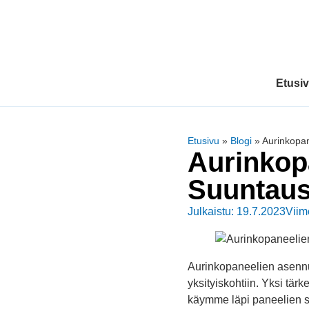
Etusi
Etusivu
»
Blogi
»
Aurinkopan
Aurinkopa
Suuntaus
Julkaistu: 19.7.2023
Viim
Aurinkopaneelien asennus 
yksityiskohtiin. Yksi tär
käymme läpi paneelien sij