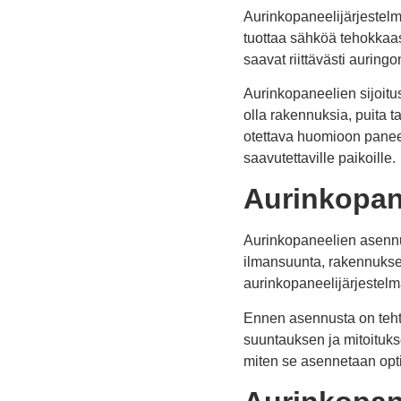
Aurinkopaneelijärjestelmän
tuottaa sähköä tehokkaas
saavat riittävästi auring
Aurinkopaneelien sijoit
olla rakennuksia, puita t
otettava huomioon paneel
saavutettaville paikoille.
Aurinkopan
Aurinkopaneelien asennu
ilmansuunta, rakennuksen
aurinkopaneelijärjestelm
Ennen asennusta on teht
suuntauksen ja mitoituks
miten se asennetaan opti