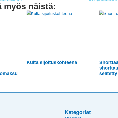
ästät tehokkaasti
Vinkit työhaastatteluun
ä myös näistä:
Kulta sijoituskohteena
Shortta
shorttau
kkomaksu
selitetty
Kategoriat