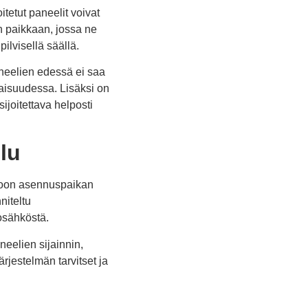
itetut paneelit voivat
n paikkaan, jossa ne
ilvisellä säällä.
neelien edessä ei saa
evaisuudessa. Lisäksi on
ijoitettava helposti
lu
mioon asennuspaikan
niteltu
osähköstä.
eelien sijainnin,
jestelmän tarvitset ja