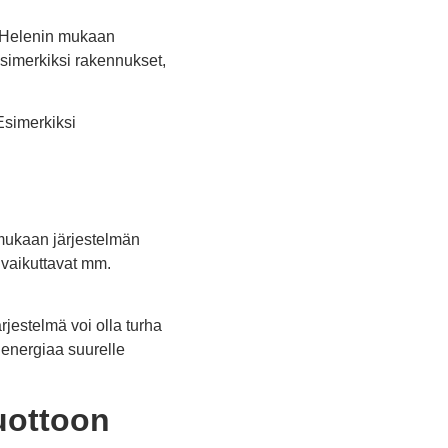
. Helenin mukaan
Esimerkiksi rakennukset,
Esimerkiksi
 mukaan järjestelmän
 vaikuttavat mm.
rjestelmä voi olla turha
i energiaa suurelle
uottoon