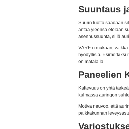
Suuntaus j
Suurin tuotto saadaan s
antaa yleensä etelään s
asennussuunta, sillä au
VARE:n mukaan, vaikka e
hyödyllisiä. Esimerkiksi 
on matalalla.
Paneelien 
Kaltevuus on yhtä tärkeä 
kulmassa auringon suhte
Motiva neuvoo, että auri
paikkakunnan leveysaste
Varjostuks