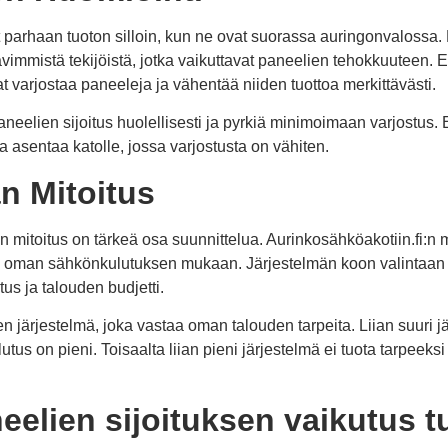
t parhaan tuoton silloin, kun ne ovat suorassa auringonvalossa
ävimmistä tekijöistä, jotka vaikuttavat paneelien tehokkuuteen. 
at varjostaa paneeleja ja vähentää niiden tuottoa merkittävästi.
neelien sijoitus huolellisesti ja pyrkiä minimoimaan varjostus. 
 asentaa katolle, jossa varjostusta on vähiten.
n Mitoitus
 mitoitus on tärkeä osa suunnittelua. Aurinkosähköakotiin.fi:n
lla oman sähkönkulutuksen mukaan. Järjestelmän koon valintaan
us ja talouden budjetti.
en järjestelmä, joka vastaa oman talouden tarpeita. Liian suuri jä
utus on pieni. Toisaalta liian pieni järjestelmä ei tuota tarpeeks
elien sijoituksen vaikutus t