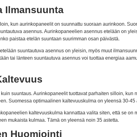
a Ilmansuunta
illoin, kun aurinkopaneelit on suunnattu suoraan aurinkoon. Su
uuntautuva asennus. Aurinkopaneelien asennus etelään on yleis
rinko paistaa etelän suuntaan suurimman osan päivästä.
telään suuntautuva asennus on yleisin, myös muut ilmansuunna
itään tai länteen suuntautuva asennus voi tuottaa energiaa aamull
Kaltevuus
kuin suuntaus. Aurinkopaneelit tuottavat parhaiten silloin, kun
en. Suomessa optimaalinen kaltevuuskulma on yleensä 30-45 a
nkopaneelien kaltevuuskulma kannattaa valita siten, että se on
en mukaista kulmaa. Tämä on yleensä noin 35 astetta.
en Huomiointi