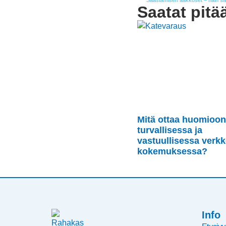
Säästämisen aakkoset – näin sä
Saatat pitä
Mitä ottaa huomioon
turvallisessa ja
vastuullisessa ver
kokemuksessa?
Info