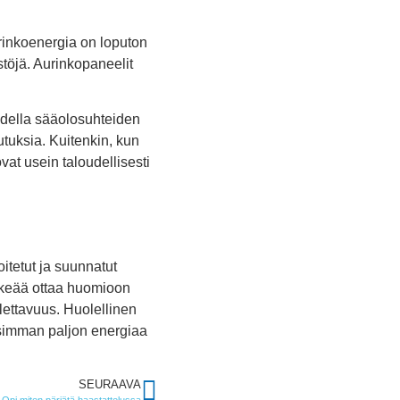
rinkoenergia on loputon
töjä. Aurinkopaneelit
hdella sääolosuhteiden
tuksia. Kuitenkin, kun
at usein taloudellisesti
itetut ja suunnatut
rkeää ottaa huomioon
llettavuus. Huolellinen
lisimman paljon energiaa
SEURAAVA